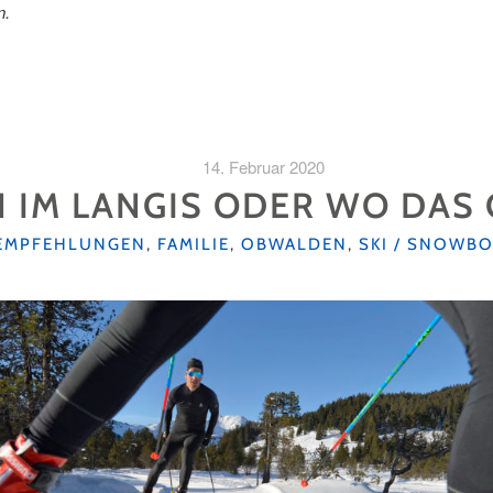
n.
14. Februar 2020
 IM LANGIS ODER WO DAS
KATEGORIEN
EMPFEHLUNGEN
,
FAMILIE
,
OBWALDEN
,
SKI / SNOWB