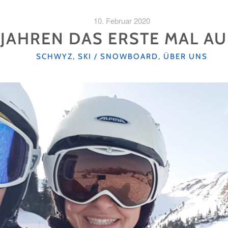
10. Februar 2020
 JAHREN DAS ERSTE MAL AU
KATEGORIEN
SCHWYZ
,
SKI / SNOWBOARD
,
ÜBER UNS