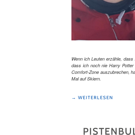
Wenn ich Leuten erzähle, dass 
dass ich noch nie Harry Potter
Comfort-Zone auszubrechen, h
Mal auf Skiern.
"MIT
→
WEITERLESEN
24
JAHREN
DAS
ERSTE
PISTENBUL
MAL