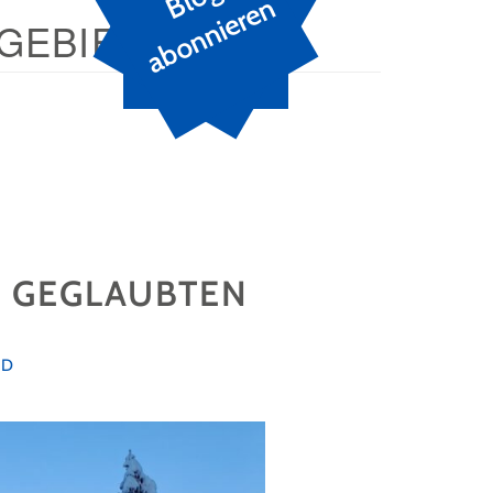
n
GEBIET
 GEGLAUBTEN
RD