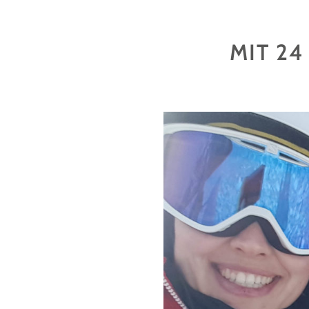
LANGIS
ODER
WO
MIT 24
DAS
GLÜCK
WOHNT"