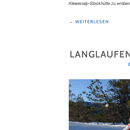
Klewenalp-Stockhütte zu erober
"WIEDERENTDECKUNG
→
WEITERLESEN
EINER
VERLOREN
GEGLAUBTEN
LEIDENSCHAFT "
LANGLAUFEN