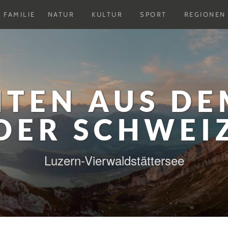
Untermenu
Untermenu
Untermenu
FAMILIE
NATUR
KULTUR
SPORT
REGIONEN
ausklappen
ausklappen
ausklappen
HTEN AUS DE
DER SCHWEI
Luzern-Vierwaldstättersee