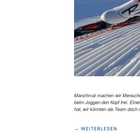
Manchmal machen wir Menschen
beim Joggen den Kopf frei. Ein
hat, wir könnten als Team doc
"LANGLAUFEN
→
WEITERLESEN
IM