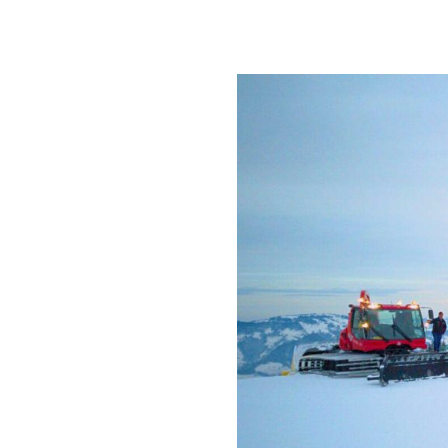
AUF
SKIERN"