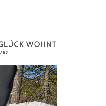
 GLÜCK WOHNT
OARD