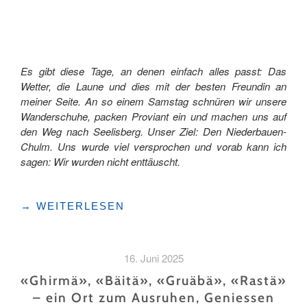
EIN
WANDERWEG
IST "
Es gibt diese Tage, an denen einfach alles passt: Das
Wetter, die Laune und dies mit der besten Freundin an
meiner Seite. An so einem Samstag schnüren wir unsere
Wanderschuhe, packen Proviant ein und machen uns auf
den Weg nach Seelisberg. Unser Ziel: Den Niederbauen-
Chulm. Uns wurde viel versprochen und vorab kann ich
sagen: Wir wurden nicht enttäuscht.
"EIN
→
WEITERLESEN
WANDERTAG
HOCH
ÜBER
16. Juni 2025
DEM
VIERWALDSTÄTTERSEE"
«Ghirmä», «Bäitä», «Gruäbä», «Rastä»
– ein Ort zum Ausruhen, Geniessen