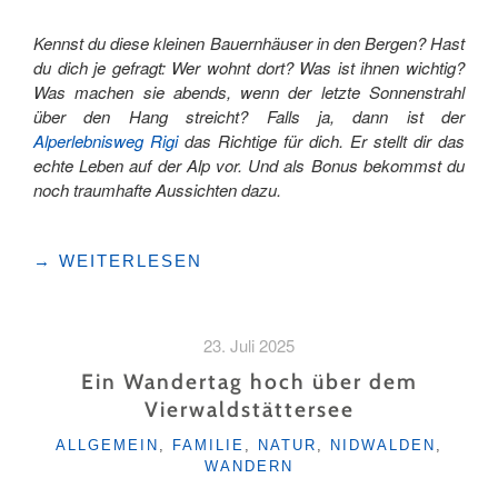
Kennst du diese kleinen Bauernhäuser in den Bergen? Hast
du dich je gefragt: Wer wohnt dort? Was ist ihnen wichtig?
Was machen sie abends, wenn der letzte Sonnenstrahl
über den Hang streicht? Falls ja, dann ist der
Alperlebnisweg Rigi
das Richtige für dich. Er stellt dir das
echte Leben auf der Alp vor. Und als Bonus bekommst du
noch traumhafte Aussichten dazu.
"ALPKÄSE,
→
WEITERLESEN
ANKÄ
UND
AUSSICHT:
23. Juli 2025
WARUM
DER
Ein Wandertag hoch über dem
ALPERLEBNISWEG
Vierwaldstättersee
RIGI
KATEGORIEN
MEHR
ALLGEMEIN
,
FAMILIE
,
NATUR
,
NIDWALDEN
,
WANDERN
ALS
NUR