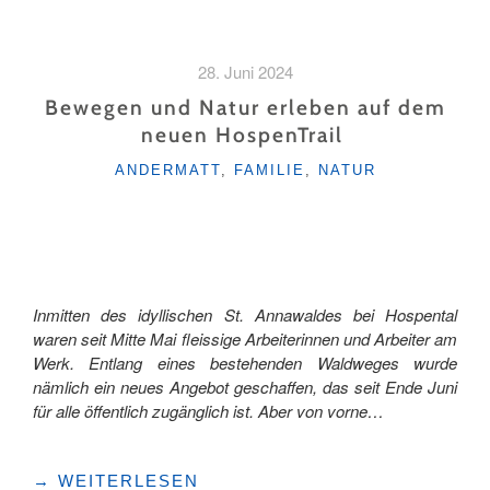
UND
BIKEBOARD-
ACTION
28. Juni 2024
AUF
DER
Bewegen und Natur erleben auf dem
KLEWENALP-
neuen HospenTrail
STOCKHÜTTE"
KATEGORIEN
ANDERMATT
,
FAMILIE
,
NATUR
Inmitten des idyllischen St. Annawaldes bei Hospental
waren seit Mitte Mai fleissige Arbeiterinnen und Arbeiter am
Werk. Entlang eines bestehenden Waldweges wurde
nämlich ein neues Angebot geschaffen, das seit Ende Juni
für alle öffentlich zugänglich ist. Aber von vorne…
"BEWEGEN
→
WEITERLESEN