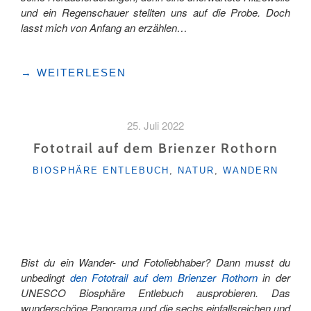
und ein Regenschauer stellten uns auf die Probe. Doch
lasst mich von Anfang an erzählen…
"ABENTEUER
→
WEITERLESEN
HÖHENWEG:
WANDERN
DURCH
25. Juli 2022
DIE
FASZINIERENDE
Fototrail auf dem Brienzer Rothorn
UNESCO
KATEGORIEN
BIOSPHÄRE ENTLEBUCH
,
NATUR
,
WANDERN
BIOSPHÄRE
ENTLEBUCH "
Bist du ein Wander- und Fotoliebhaber? Dann musst du
unbedingt
den
Fototrail
auf dem Brienzer Rothorn
in der
UNESCO Biosphäre Entlebuch ausprobieren. Das
wunderschöne Panorama und die sechs einfallsreichen und