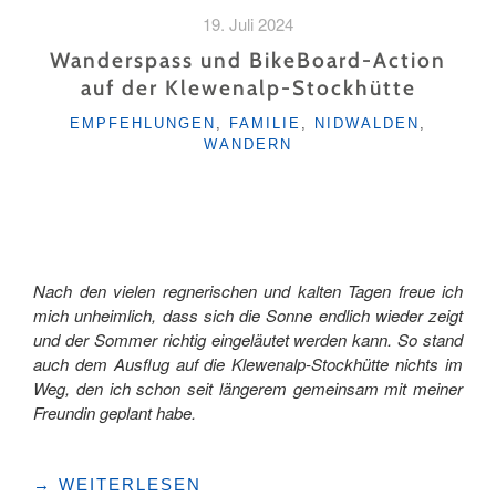
«RASTÄ»
19. Juli 2024
–
EIN
Wanderspass und BikeBoard-Action
ORT
auf der Klewenalp-Stockhütte
ZUM
KATEGORIEN
AUSRUHEN,
EMPFEHLUNGEN
,
FAMILIE
,
NIDWALDEN
,
WANDERN
GENIESSEN
UND
AUFTANKEN "
Nach den vielen regnerischen und kalten Tagen freue ich
mich unheimlich, dass sich die Sonne endlich wieder zeigt
und der Sommer richtig eingeläutet werden kann. So stand
auch dem Ausflug auf die Klewenalp-Stockhütte nichts im
Weg, den ich schon seit längerem gemeinsam mit meiner
Freundin geplant habe.
"WANDERSPASS
→
WEITERLESEN