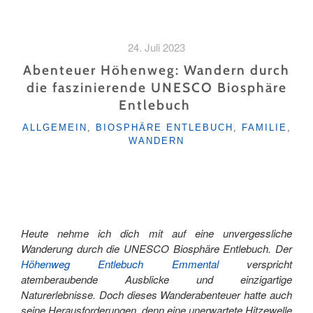
UND
NATUR
ERLEBEN
24. Juli 2023
AUF
DEM
Abenteuer Höhenweg: Wandern durch
NEUEN
die faszinierende UNESCO Biosphäre
HOSPENTRAIL "
Entlebuch
KATEGORIEN
ALLGEMEIN
,
BIOSPHÄRE ENTLEBUCH
,
FAMILIE
,
WANDERN
Heute nehme ich dich mit auf eine unvergessliche
Wanderung durch die UNESCO Biosphäre Entlebuch. Der
Höhenweg Entlebuch Emmental
verspricht
atemberaubende Ausblicke und einzigartige
Naturerlebnisse. Doch dieses Wanderabenteuer hatte auch
seine Herausforderungen, denn eine unerwartete Hitzewelle