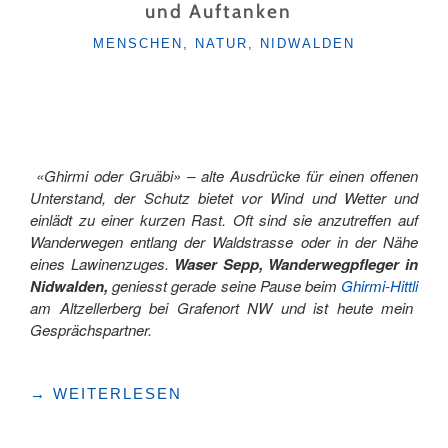
und Auftanken
KATEGORIEN
MENSCHEN
,
NATUR
,
NIDWALDEN
«Ghirmi oder Gruäbi» – alte Ausdrücke für einen offenen
Unterstand, der Schutz bietet vor Wind und Wetter und
einlädt zu einer kurzen Rast. Oft sind sie anzutreffen auf
Wanderwegen entlang der Waldstrasse oder in der Nähe
eines Lawinenzuges.
Waser Sepp, Wanderwegpfleger in
Nidwalden,
geniesst gerade seine Pause beim
Ghirmi-Hittli
am Altzellerberg bei Grafenort NW und ist heute mein
Gesprächspartner.
"«GHIRMÄ»,
→
WEITERLESEN
«BÄITÄ»,
«GRUÄBÄ»,