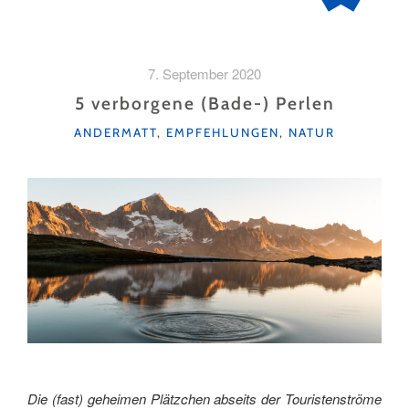
7. September 2020
5 verborgene (Bade-) Perlen
KATEGORIEN
ANDERMATT
,
EMPFEHLUNGEN
,
NATUR
Die (fast) geheimen Plätzchen abseits der Touristenströme