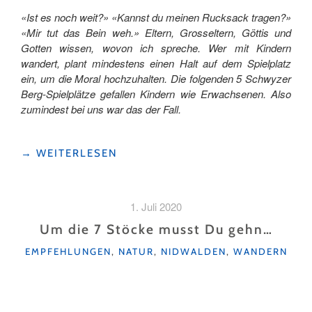
«Ist es noch weit?» «Kannst du meinen Rucksack tragen?»
«Mir tut das Bein weh.» Eltern, Grosseltern, Göttis und
Gotten wissen, wovon ich spreche. Wer mit Kindern
wandert, plant mindestens einen Halt auf dem Spielplatz
ein, um die Moral hochzuhalten. Die folgenden 5 Schwyzer
Berg-Spielplätze gefallen Kindern wie Erwachsenen. Also
zumindest bei uns war das der Fall.
"TOP
→
WEITERLESEN
5
SCHWYZER
BERG-
1. Juli 2020
SPIELPLÄTZE"
Um die 7 Stöcke musst Du gehn…
KATEGORIEN
EMPFEHLUNGEN
,
NATUR
,
NIDWALDEN
,
WANDERN