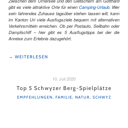
Zwischen dem Urnersee und den Gletschern am Gotthard
gibt es viele attraktive Orte für einen
Camping-Urlaub
. Wer
sein fahrendes Zuhause tagsüber stehen lassen will, kann
im Kanton Uri viele Ausflugsziele bequem mit alternativen
Verkehrsmitteln erreichen. Ob per Postauto, Seilbahn oder
Dampfschiff – hier gibt es 5 Ausflugstipps bei der die
Anreise zum Erlebnis dazugehört.
"LASS
→
WEITERLESEN
DEINEN
CAMPER
STEHEN!"
10. Juli 2020
Top 5 Schwyzer Berg-Spielplätze
KATEGORIEN
EMPFEHLUNGEN
,
FAMILIE
,
NATUR
,
SCHWYZ