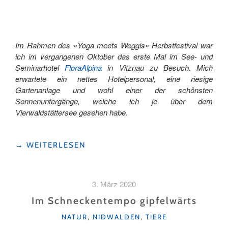
Im Rahmen des «Yoga meets Weggis» Herbstfestival war
ich im vergangenen Oktober das erste Mal im See- und
Seminarhotel
FloraAlpina
in Vitznau zu Besuch. Mich
erwartete ein nettes Hotelpersonal, eine riesige
Gartenanlage und wohl einer der schönsten
Sonnenuntergänge, welche ich je über dem
Vierwaldstättersee gesehen habe.
"ZU
→
WEITERLESEN
BESUCH
IM
FLORA
3. März 2020
ALPINA
IN
Im Schneckentempo gipfelwärts
VITZNAU"
KATEGORIEN
NATUR
,
NIDWALDEN
,
TIERE