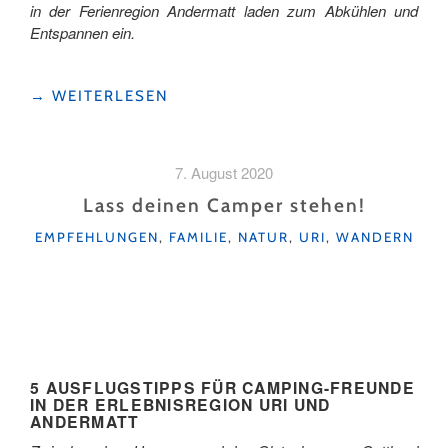
in der Ferienregion Andermatt laden zum Abkühlen und
Entspannen ein.
"5
→
WEITERLESEN
VERBORGENE
(BADE-)
PERLEN"
7. August 2020
Lass deinen Camper stehen!
KATEGORIEN
EMPFEHLUNGEN
,
FAMILIE
,
NATUR
,
URI
,
WANDERN
5 AUSFLUGSTIPPS FÜR CAMPING-FREUNDE
IN DER ERLEBNISREGION URI UND
ANDERMATT