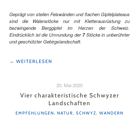
Geprägt von steilen Felswänden und flachen Gipfelplateaus
sind die Walenstöcke nur mit Kletterausrüstung zu
bezwingende Berggipfel im Herzen der Schweiz.
Eindrücklich ist die Umrundung der
7
Stöcke in unberührter
und geschützter Gebirgslandschaft.
"UM
→
WEITERLESEN
DIE
7
STÖCKE
20. Mai 2020
MUSST
DU
Vier charakteristische Schwyzer
GEHN…"
Landschaften
KATEGORIEN
EMPFEHLUNGEN
,
NATUR
,
SCHWYZ
,
WANDERN