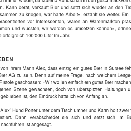
h immer wieder, da laufend Kundschaft in den geschmackvoll 
en. Karin berät, verkauft Bier und setzt sich wieder an den Ti
ammen zu kriegen, war harte Arbeit», erzählt sie weiter. Ein 
präsentierten vor Interessenten, waren an Warenmärkten pr
men und wussten, wir werden es umsetzen können», erinnert 
 erfolgreich 100’000 Liter im Jahr.
EBEN
on ihrem Mann Alex, dass einzig ein gutes Bier in Sursee feh
ier AG zu sein. Denn auf meine Frage, nach welchem Leitge
 Pistole geschossen: «Wir wollen einfach ein gutes Bier machen,
igenen Szene gewachsen, doch von überspitzten Haltungen u
geblieben ist, den Eindruck hatte ich von Anfang an.
Alex’ Hund Porter unter dem Tisch umher und Karin holt zwei fr
stiert. Dann verabschiedet sie sich und setzt sich im 
 nachführen ist angesagt.