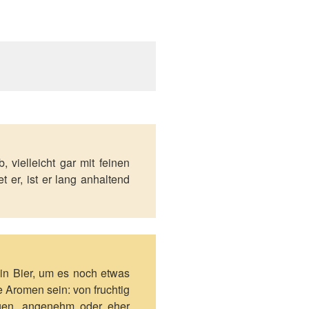
, vielleicht gar mit feinen
 er, ist er lang anhaltend
in Bier, um es noch etwas
 Aromen sein: von fruchtig
ogen, angenehm oder eher