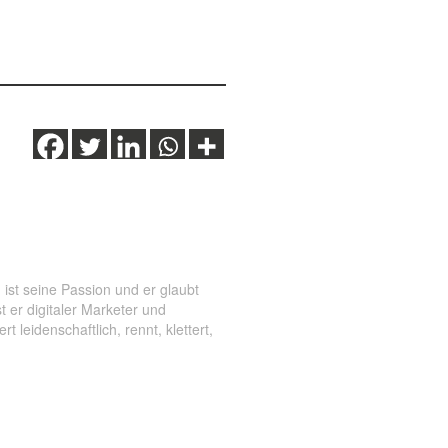
st seine Passion und er glaubt
 er digitaler Marketer und
 leidenschaftlich, rennt, klettert,