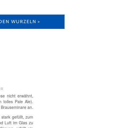
DEN WURZELN
HR
ese nicht erwähnt,
 tolles Pale Ale).
nd Brauseminare an.
 stark gefüllt, zum
nd Luft im Glas zu