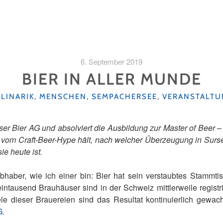
6. September 2019
BIER IN ALLER MUNDE
TEGORIEN
LINARIK
,
MENSCHEN
,
SEMPACHERSEE
,
VERANSTALTU
er Bier AG und absolviert die Ausbildung zur Master of Beer – 
e vom Craft-Beer-Hype hält, nach welcher Überzeugung in Surse
ie heute ist.
liebhaber, wie ich einer bin: Bier hat sein verstaubtes Stammt
ntausend Brauhäuser sind in der Schweiz mittlerweile registrie
le dieser Brauereien sind das Resultat kontinuierlich gewa
G
.