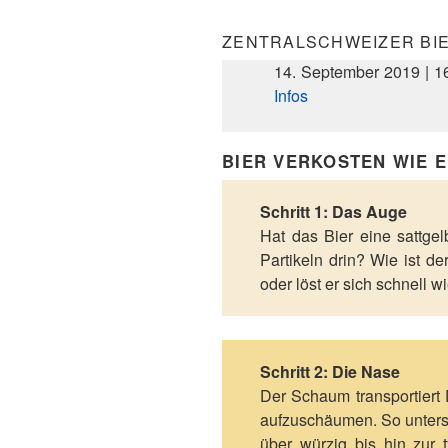
ZENTRALSCHWEIZER BI
14. September 2019 | 16
Infos
BIER VERKOSTEN WIE E
Schritt 1: Das Auge
Hat das Bier eine sattgelb
Partikeln drin? Wie ist d
oder löst er sich schnell w
Schritt 2: Die Nase
Der Schaum transportiert
aufzuschäumen. So untersc
über würzig bis hin zur