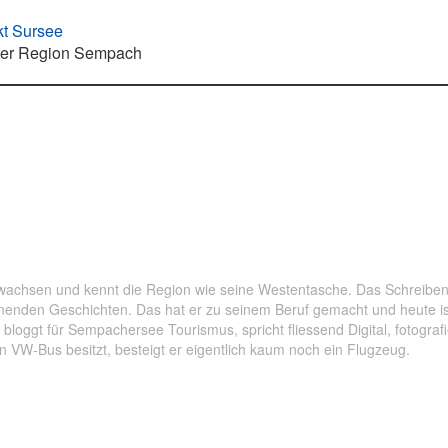
kt Sursee
der Region Sempach
rtrait
,
Sempach
,
Veranstaltung
chsen und kennt die Region wie seine Westentasche. Das Schreiben i
enden Geschichten. Das hat er zu seinem Beruf gemacht und heute ist
bloggt für Sempachersee Tourismus, spricht fliessend Digital, fotografiert
en VW-Bus besitzt, besteigt er eigentlich kaum noch ein Flugzeug.