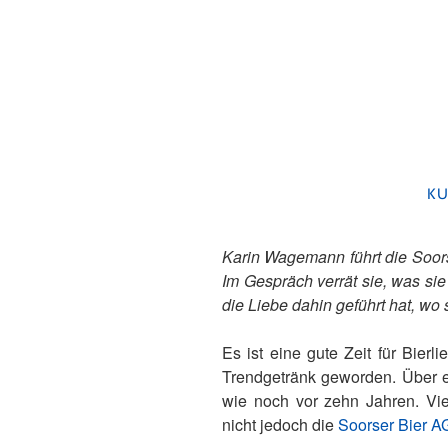
KA
KU
Karin Wagemann führt die Soors
Im Gespräch verrät sie, was si
die Liebe dahin geführt hat, wo s
Es ist eine gute Zeit für Bier
Trendgetränk geworden. Über ei
wie noch vor zehn Jahren. Vie
nicht jedoch die
Soorser Bier A