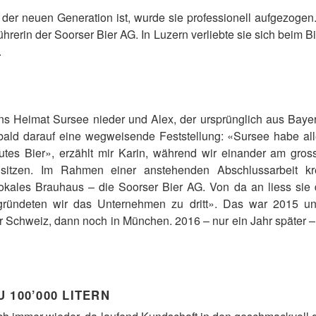
er neuen Generation ist, wurde sie professionell aufgezogen. 
führerin der Soorser Bier AG. In Luzern verliebte sie sich beim Bi
.
rins Heimat Sursee nieder und Alex, der ursprünglich aus Bay
bald darauf eine wegweisende Feststellung: «Sursee habe all
utes Bier», erzählt mir Karin, während wir einander am gros
sitzen. Im Rahmen einer anstehenden Abschlussarbeit krei
, lokales Brauhaus – die Soorser Bier AG. Von da an liess sie 
gründeten wir das Unternehmen zu dritt». Das war 2015 und 
er Schweiz, dann noch in München. 2016 – nur ein Jahr später –
 100’000 LITERN