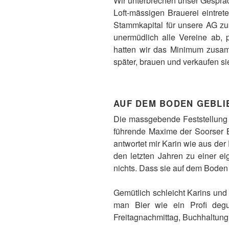
Wir unterbrechen unser Gespräc
Loft-mässigen Brauerei eintret
Stammkapital für unsere AG zus
unermüdlich alle Vereine ab, 
hatten wir das Minimum zusam
später, brauen und verkaufen sie
AUF DEM BODEN GEBLI
Die massgebende Feststellung v
führende Maxime der Soorser B
antwortet mir Karin wie aus der
den letzten Jahren zu einer e
nichts. Dass sie auf dem Boden 
Gemütlich schleicht Karins und 
man Bier wie ein Profi degu
Freitagnachmittag, Buchhaltung