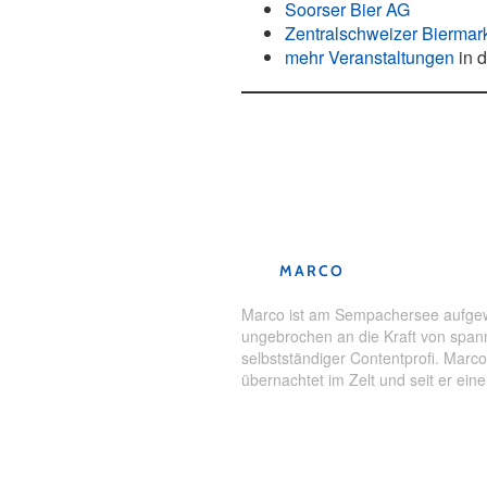
Soorser Bier AG
Zentralschweizer Biermar
mehr Veranstaltungen
in 
Schlagwörter:
Bier
,
Kulinarik
,
Po
MARCO
Marco ist am Sempachersee aufgewa
ungebrochen an die Kraft von spann
selbstständiger Contentprofi. Marco 
übernachtet im Zelt und seit er ein