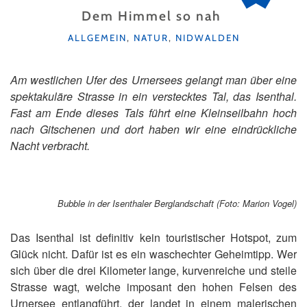
Dem Himmel so nah
KATEGORIEN
ALLGEMEIN
,
NATUR
,
NIDWALDEN
Am westlichen Ufer des Urnersees gelangt man über eine
spektakuläre Strasse in ein verstecktes Tal, das Isenthal.
Fast am Ende dieses Tals führt eine Kleinseilbahn hoch
nach Gitschenen und dort haben wir eine eindrückliche
Nacht verbracht.
Bubble in der Isenthaler Berglandschaft (Foto: Marion Vogel)
Das Isenthal ist definitiv kein touristischer Hotspot, zum
Glück nicht. Dafür ist es ein waschechter Geheimtipp. Wer
sich über die drei Kilometer lange, kurvenreiche und steile
Strasse wagt, welche imposant den hohen Felsen des
Urnersee entlangführt, der landet in einem malerischen