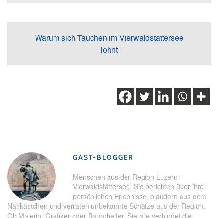
Warum sich Tauchen im Vierwaldstättersee
lohnt
Schlagwörter:
Abenteuer
,
Bubble
,
Glamping
,
Natur
,
Nidwalden
,
Übernachtung unter freiem Himmel
GAST-BLOGGER
Menschen aus der Region Luzern-
Vierwaldstättersee. Sie berichten über ihre
persönlichen Erlebnisse, plaudern aus dem
Nähkästchen und verraten unbekannte Schätze aus der Region.
Ob Malerin, Grafiker oder Bauarbeiter. Sie alle verbindet die