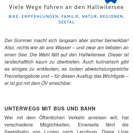
Viele Wege führen an den Hallwilersee
KATEGORIEN
BIKE
,
EMPFEHLUNGEN
,
FAMILIE
,
NATUR
,
REGIONEN
,
SEETAL
Der Sommer macht sich langsam aber sicher bemerkbar!
Also, nichts wie ab ans Wasser – und zwar am liebsten an
einen See. Die Wahl fällt auf den Hallwilersee. Dieser ist
landschaftlich kaum zu überbieten. Auch kulinarisch gibt
es einiges zu entdecken, es locken abwechslungsreiche
Freizeitangebote und
–
für diesen Ausflug das Wichtigste –
er ist gut mit dem ÖV erreichbar.
UNTERWEGS MIT BUS UND BAHN
Wer mit dem Öffentlichen Verkehr anreisen will, hat
verschiedene Möglichkeiten. Einerseits fährt die
Seetalbahn von Luzern nach Lenzburg. Diese Linie