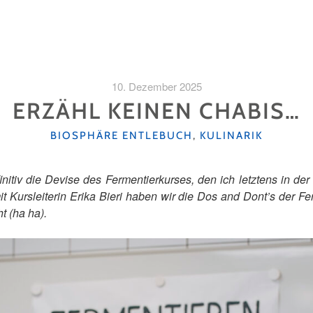
10. Dezember 2025
ERZÄHL KEINEN CHABIS…
KATEGORIEN
BIOSPHÄRE ENTLEBUCH
,
KULINARIK
efinitiv die Devise des Fermentierkurses, den ich letztens in
 Kursleiterin Erika Bieri haben wir die Dos and Dont’s der Fer
 (ha ha).