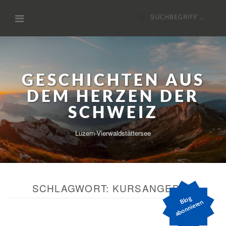
Zum
Suchen
Inhalt
nach:
GESCHICHTEN AUS
DEM HERZEN DER
SCHWEIZ
Luzern-Vierwaldstättersee
SCHLAGWORT:
KURSANGEBOT
Bl
o
g
a
b
o
n
ni
er
e
n