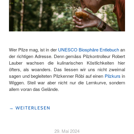
Wer Pilze mag, ist in der
UNESCO Biosphäre Entlebuch
an
der richtigen Adresse. Denn gemäss Pilzkontrolleur Robert
Lauber wachsen die kulinarischen Köstlichkeiten hier
öfters, als woanders. Das liessen wir uns nicht zweimal
sagen und begleiteten Pilzkenner Röbi auf einen
Pilzkurs
in
Wiggen. Steil war aber nicht nur die Lernkurve, sondern
allem voran das Gelände.
"IN
→
WEITERLESEN
DIE
PILZE
GEHEN"
29. Mai 2024