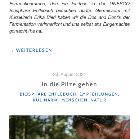
Fermentierkurses, den ich letztens in der UNESCO
Biosphäre Entlebuch besuchen durfte. Gemeinsam mit
Kursleiterin Erika Bieri haben wir die Dos and Dont’s der
Fermentation verinnerlicht und uns selbst ans Eingemachte
gemacht (ha ha).
"ERZÄHL
→
WEITERLESEN
KEINEN
CHABIS…"
28. August 2024
In die Pilze gehen
KATEGORIEN
BIOSPHÄRE ENTLEBUCH
,
EMPFEHLUNGEN
,
KULINARIK
,
MENSCHEN
,
NATUR