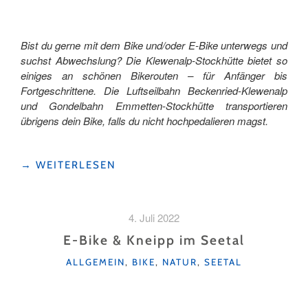
Bist du gerne mit dem Bike und/oder E-Bike unterwegs und
suchst Abwechslung? Die Klewenalp-Stockhütte bietet so
einiges an schönen Bikerouten – für Anfänger bis
Fortgeschrittene. Die Luftseilbahn Beckenried-Klewenalp
und Gondelbahn Emmetten-Stockhütte transportieren
übrigens dein Bike, falls du nicht hochpedalieren magst.
"DIE
→
WEITERLESEN
KLEWENALP-
STOCKHÜTTE
PER
4. Juli 2022
BIKE
ERKUNDEN"
E-Bike & Kneipp im Seetal
KATEGORIEN
ALLGEMEIN
,
BIKE
,
NATUR
,
SEETAL