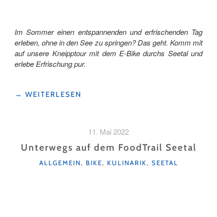
Im Sommer einen entspannenden und erfrischenden Tag
erleben, ohne in den See zu springen? Das geht. Komm mit
auf unsere Kneipptour mit dem E-Bike durchs Seetal und
erlebe Erfrischung pur.
"E-
→
WEITERLESEN
BIKE
&
KNEIPP
11. Mai 2022
IM
SEETAL"
Unterwegs auf dem FoodTrail Seetal
KATEGORIEN
ALLGEMEIN
,
BIKE
,
KULINARIK
,
SEETAL