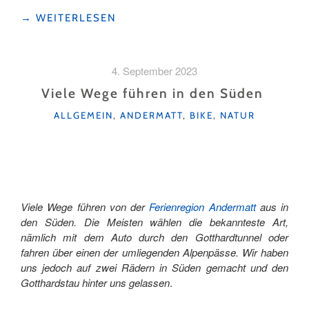
"MIT
→
WEITERLESEN
ARIELLA
KAESLIN
AUF
4. September 2023
DER
ROUTE
Viele Wege führen in den Süden
1291:
KATEGORIEN
ALLGEMEIN
,
ANDERMATT
,
BIKE
,
NATUR
EIN
(E-)BIKE-
ABENTEUER"
Viele Wege führen von der
Ferienregion Andermatt
aus in
den Süden. Die Meisten wählen die bekannteste Art,
nämlich mit dem Auto durch den Gotthardtunnel oder
fahren über einen der umliegenden Alpenpässe. Wir haben
uns jedoch auf zwei Rädern in Süden gemacht und den
Gotthardstau hinter uns gelassen
.