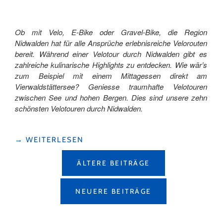
Ob mit Velo, E-Bike oder Gravel-Bike, die Region
Nidwalden hat für alle Ansprüche erlebnisreiche Velorouten
bereit. Während einer Velotour durch Nidwalden gibt es
zahlreiche kulinarische Highlights zu entdecken. Wie wär’s
zum Beispiel mit einem Mittagessen direkt am
Vierwaldstättersee? Geniesse traumhafte Velotouren
zwischen See und hohen Bergen. Dies sind unsere zehn
schönsten Velotouren durch Nidwalden.
"TOP
→
WEITERLESEN
10
BEITRAGSNAVIGATION
VELOTOUREN
ÄLTERE BEITRÄGE
IN
DER
REGION
NEUERE BEITRÄGE
NIDWALDEN"