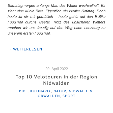
Samstagmorgen anfangs Mai, das Wetter wechselhaft. Es
zieht eine kühle Bise. Eigentlich ein idealer Sofatag. Doch
heute ist nix mit gemütlich – heute gehts auf den E-Bike
FoodTrail durchs Seetal. Trotz des unsicheren Wetters
machen wir uns freudig auf den Weg nach Lenzburg zu
unserem ersten FoodTrail.
"UNTERWEGS
→
WEITERLESEN
AUF
DEM
FOODTRAIL
29. April 2022
SEETAL"
Top 10 Velotouren in der Region
Nidwalden
KATEGORIEN
BIKE
,
KULINARIK
,
NATUR
,
NIDWALDEN
,
OBWALDEN
,
SPORT