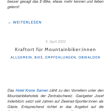
besser gesagt das E-Bike, etwas mehr kennen und lieben
gelernt!
"MEIN
→
WEITERLESEN
BIKE-
TAG
IM
5. April 2023
GEBIET
KLEWENALP-
Kraftort für Mountainbiker:innen
STOCKHÜTTE
KATEGORIEN
ALLGEMEIN
,
BIKE
,
EMPFEHLUNGEN
,
OBWALDEN
ALS
BIKE-
NEULING "
Das
Hotel Krone Sarnen
zählt zu den Vorreitern unter den
Mountainbikehotels der Zentralschweiz. Gastgeber Josef
Inderbitzin setzt seit Jahren auf Zweirad-Sportler:innen als
Gäste. Entsprechend richtet er das Angebot auf die