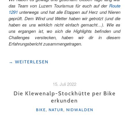
das Team von Luzern Tourismus für euch auf der
Route
1291
unterwegs und hat alle Etappen auf Herz und Nieren
geprüft. Dem Wind und Wetter haben wir getrotzt (und die
haben es uns wirklich nicht einfach gemacht…). Wie es
uns ergangen ist, wo sich die Highlights befinden und
Challenges verstecken, haben wir dir in diesem
Erfahrungsbericht zusammengetragen.
"ROUTE
→
WEITERLESEN
1291
–
IN
15. Juli 2022
7
TAGEN
Die Klewenalp-Stockhütte per Bike
DURCH
erkunden
DIE
KATEGORIEN
WIEGE
BIKE
,
NATUR
,
NIDWALDEN
DER
SCHWEIZ"