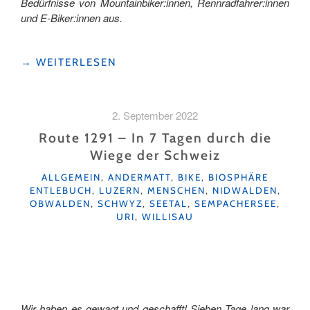
Bedürfnisse von Mountainbiker:innen, Rennradfahrer:innen
und E-Biker:innen aus.
"KRAFTORT
→
WEITERLESEN
FÜR
MOUNTAINBIKER:INNEN"
2. September 2022
Route 1291 – In 7 Tagen durch die
Wiege der Schweiz
KATEGORIEN
ALLGEMEIN
,
ANDERMATT
,
BIKE
,
BIOSPHÄRE
ENTLEBUCH
,
LUZERN
,
MENSCHEN
,
NIDWALDEN
,
OBWALDEN
,
SCHWYZ
,
SEETAL
,
SEMPACHERSEE
,
URI
,
WILLISAU
Wir haben es gewagt und geschafft! Sieben Tage lang war