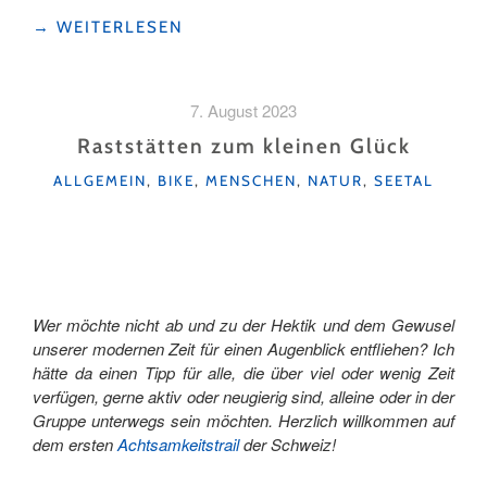
"VIELE
→
WEITERLESEN
WEGE
FÜHREN
IN
7. August 2023
DEN
SÜDEN "
Raststätten zum kleinen Glück
KATEGORIEN
ALLGEMEIN
,
BIKE
,
MENSCHEN
,
NATUR
,
SEETAL
Wer möchte nicht ab und zu der Hektik und dem Gewusel
unserer modernen Zeit für einen Augenblick entfliehen? Ich
hätte da einen Tipp für alle, die über viel oder wenig Zeit
verfügen, gerne aktiv oder neugierig sind, alleine oder in der
Gruppe unterwegs sein möchten. Herzlich willkommen auf
dem ersten
Achtsamkeitstrail
der Schweiz!