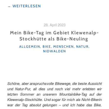
"RASTSTÄTTEN
→
WEITERLESEN
ZUM
KLEINEN
GLÜCK"
28. April 2023
Mein Bike-Tag im Gebiet Klewenalp-
Stockhütte als Bike-Neuling
KATEGORIEN
ALLGEMEIN
,
BIKE
,
MENSCHEN
,
NATUR
,
NIDWALDEN
Schöne, aber anspruchsvolle Bikewege, die beste Aussicht
und Natur-Pur, all dies und noch viel mehr erlebten wir
letzten Sommer an unserem Mountainbike-Tag auf der
Klewenalp-Stockhütte. Und sogar für mich als Nicht-Bikerin
war der Tag absolut gelungen – und ich habe das Bike,