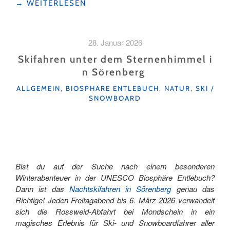
"WINTERWANDERN
→
WEITERLESEN
IM
HOCH-
YBRIG
28. Januar 2026
–
OHNE
Skifahren unter dem Sternenhimmel i
SKI
n Sörenberg
ABER
KATEGORIEN
MIT
ALLGEMEIN
,
BIOSPHÄRE ENTLEBUCH
,
NATUR
,
SKI /
SNOWBOARD
VIEL
WOW"
Bist du auf der Suche nach einem besonderen
Winterabenteuer in der UNESCO Biosphäre Entlebuch?
Dann ist das
Nachtskifahren in Sörenberg
genau das
Richtige! Jeden Freitagabend bis 6. März 2026 verwandelt
sich die Rossweid-Abfahrt bei Mondschein in ein
magisches Erlebnis für Ski- und Snowboardfahrer aller