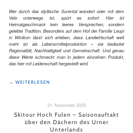
Wer durch das idyllische Surental wandert oder mit dem
Velo unterwegs ist, spürt es sofort: Hier ist
Heimatgeschmack kein leeres Versprechen, sondern
gelebte Tradition. Besonders auf dem Hof der Familie Leupi
in Winikon lässt sich erleben, dass Landwirtschaft weit
mehr ist als Lebensmittelproduktion – sie bedeutet
Regionalität, Nachhaltigkeit und Gemeinschaft. Und genau
diese Werte schmeckt man in jedem einzelnen Produkt,
das hier mit Leidenschaft hergestellt wird.
" NATURA-
→
WEITERLESEN
BEEF
–
HEIMAT
21. November 2025
ZUM
GENIESSEN "
Skitour Hoch Fulen – Saisonauftakt
über den Dächern des Urner
Unterlands