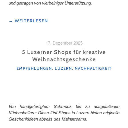
und getragen von vierbeiniger Unterstützung.
"MIT
→
WEITERLESEN
HUSKYS
AUF
SKITOUR
17. Dezember 2025
–
ZWEI
5 Luzerner Shops für kreative
TAGE
Weihnachtsgeschenke
WINTERABENTEUER
KATEGORIEN
IM
EMPFEHLUNGEN
,
LUZERN
,
NACHHALTIGKEIT
URSERNTAL"
Von handgefertigtem Schmuck bis zu ausgefallenen
Küchenhelfern: Diese fünf Shops in Luzern bieten originelle
Geschenkideen abseits des Mainstreams.