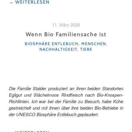
"NACHHALTIG
→
WEITERLESEN
UNTERWEGS
–
FREIZEITSPASS
11. März 2026
IM
SCHONGILAND"
Wenn Bio Familiensache ist
KATEGORIEN
BIOSPHÄRE ENTLEBUCH
,
MENSCHEN
,
NACHHALTIGKEIT
,
TIERE
Die Familie Stalder produziert an ihren beiden Standorten
Egligut und Stächelmoos Rindfleisch nach Bio-Knospen-
Richtlinien. Ich war bei der Familie zu Besuch, habe Kühe
gestreichelt und mit ihnen über ihre beiden Bio-Betriebe in
der UNESCO Biosphäre Entlebuch geplaudert.