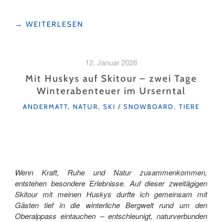
"ALS
→
WEITERLESEN
ANFÄNGER
IN
DER
12. Januar 2026
LANGLAUFSCHULE"
Mit Huskys auf Skitour – zwei Tage
Winterabenteuer im Urserntal
KATEGORIEN
ANDERMATT
,
NATUR
,
SKI / SNOWBOARD
,
TIERE
Wenn Kraft, Ruhe und Natur zusammenkommen,
entstehen besondere Erlebnisse. Auf dieser zweitägigen
Skitour mit meinen Huskys durfte ich gemeinsam mit
Gästen tief in die winterliche Bergwelt rund um den
Oberalppass eintauchen – entschleunigt, naturverbunden