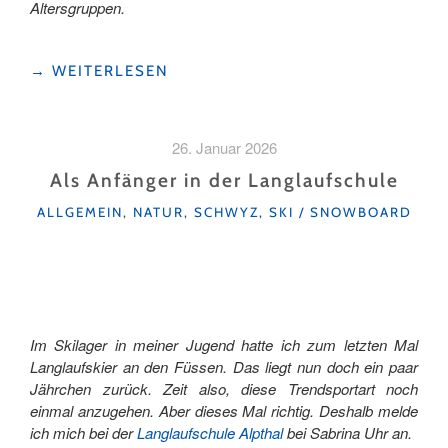
Altersgruppen.
"SKIFAHREN UNTER DEM STERNENHIMMEL IN
→
WEITERLESEN
SÖRENBERG "
26. Januar 2026
Als Anfänger in der Langlaufschule
KATEGORIEN
ALLGEMEIN
,
NATUR
,
SCHWYZ
,
SKI / SNOWBOARD
Im Skilager in meiner Jugend hatte ich zum letzten Mal
Langlaufskier an den Füssen. Das liegt nun doch ein paar
Jährchen zurück. Zeit also, diese Trendsportart noch
einmal anzugehen. Aber dieses Mal richtig. Deshalb melde
ich mich bei der
Langlaufschule Alpthal
bei Sabrina Uhr an.