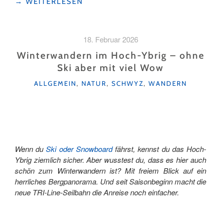
"WENN
→
WEITERLESEN
BIO
FAMILIENSACHE
IST"
18. Februar 2026
Winterwandern im Hoch-Ybrig – ohne
Ski aber mit viel Wow
KATEGORIEN
ALLGEMEIN
,
NATUR
,
SCHWYZ
,
WANDERN
Wenn du
Ski oder Snowboard
fährst, kennst du das Hoch-
Ybrig ziemlich sicher. Aber wusstest du, dass es hier auch
schön zum Winterwandern ist? Mit freiem Blick auf ein
herrliches Bergpanorama. Und seit Saisonbeginn macht die
neue TRI-Line-Seilbahn die Anreise noch einfacher.