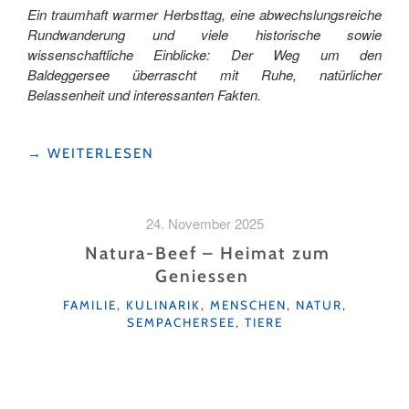
Ein traumhaft warmer Herbsttag, eine abwechslungsreiche
Rundwanderung und viele historische sowie
wissenschaftliche Einblicke: Der Weg um den
Baldeggersee überrascht mit Ruhe, natürlicher
Belassenheit und interessanten Fakten.
"RUNDWEG
→
WEITERLESEN
UM
DEN
BALDEGGERSEE"
24. November 2025
Natura-Beef – Heimat zum
Geniessen
KATEGORIEN
FAMILIE
,
KULINARIK
,
MENSCHEN
,
NATUR
,
SEMPACHERSEE
,
TIERE