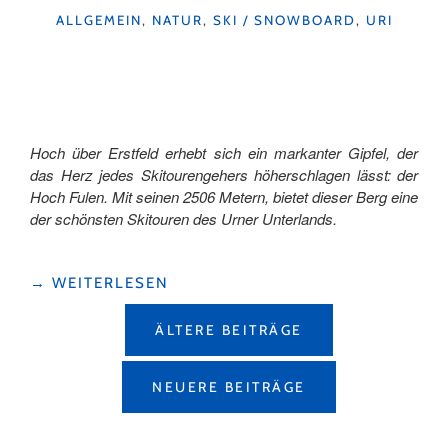
KATEGORIEN
ALLGEMEIN
,
NATUR
,
SKI / SNOWBOARD
,
URI
Hoch über Erstfeld erhebt sich ein markanter Gipfel, der
das Herz jedes Skitourengehers höherschlagen lässt: der
Hoch Fulen. Mit seinen 2506 Metern, bietet dieser Berg eine
der schönsten Skitouren des Urner Unterlands.
"SKITOUR
→
WEITERLESEN
HOCH
BEITRAGSNAVIGATION
FULEN
ÄLTERE BEITRÄGE
–
SAISONAUFTAKT
ÜBER
NEUERE BEITRÄGE
DEN
DÄCHERN