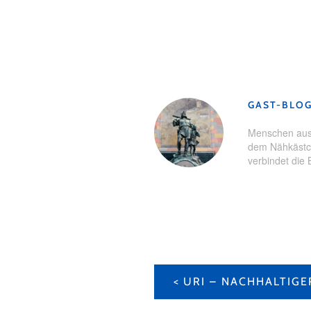
Schlagwörter:
Brunch
,
Empfehl
Hallwylersee
,
Schloss Hallwyl
,
GAST-BLO
Menschen aus 
dem Nähkästch
verbindet die 
BEITRAGS-
NAVIGATION