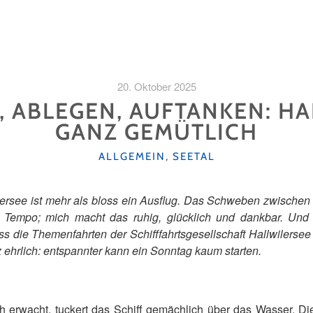
20. Oktober 2025
, ABLEGEN, AUFTANKEN: H
GANZ GEMÜTLICH
KATEGORIEN
ALLGEMEIN
,
SEETAL
ilersee ist mehr als bloss ein Ausflug. Das Schweben zwische
 Tempo; mich macht das ruhig, glücklich und dankbar. Und 
 die Themenfahrten der Schifffahrtsgesellschaft Hallwilersee s
 ehrlich: entspannter kann ein Sonntag kaum starten.
erwacht, tuckert das Schiff gemächlich über das Wasser. Die