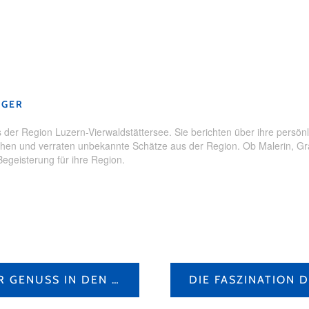
ungen
,
Erlebnisse
,
Hallwylersee
,
Kulinarik
,
Kulinarik auf dem Sc
See
,
Seetal
GGER
der Region Luzern-Vierwaldstättersee. Sie berichten über ihre persönl
en und verraten unbekannte Schätze aus der Region. Ob Malerin, Grafi
Begeisterung für ihre Region.
URI – NACHHALTIGER GENUSS IN DEN BERGEN, IM TAL UND AUF DEM HOF