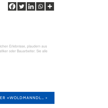
hiff
,
Schifffahrt
,
Schifffahrt
ichen Erlebnisse, plaudern aus
ker oder Bauarbeiter. Sie alle
DIE FASZINATION DER «WOLDMANNDLI» IN ANDERMATT