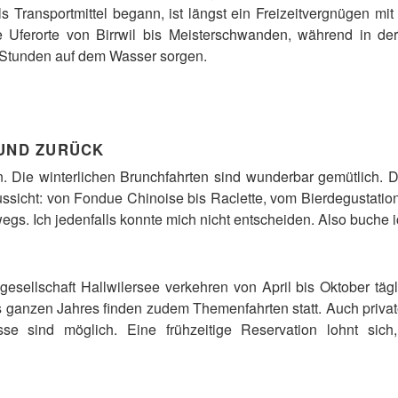
s Transportmittel begann, ist längst ein Freizeitvergnügen mi
e Uferorte von Birrwil bis Meisterschwanden, während in der 
 Stunden auf dem Wasser sorgen.
 UND ZURÜCK
. Die winterlichen Brunchfahrten sind wunderbar gemütlich. D
ssicht: von Fondue Chinoise bis Raclette, vom Bierdegustatio
wegs. Ich jedenfalls konnte mich nicht entscheiden. Also buche 
sgesellschaft Hallwilersee verkehren von April bis Oktober täg
ganzen Jahres finden zudem Themenfahrten statt. Auch private
se sind möglich. Eine frühzeitige Reservation lohnt sich