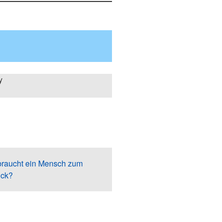
y
 braucht ein Mensch zum
ück?