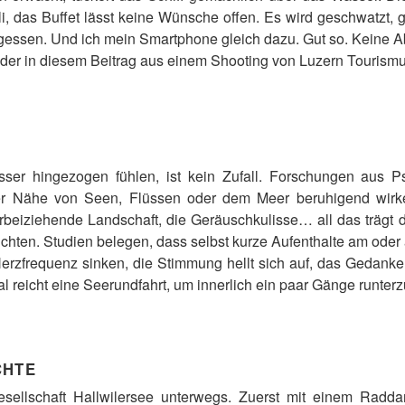
, das Buffet lässt keine Wünsche offen. Es wird geschwatzt, g
rgessen. Und ich mein Smartphone gleich dazu. Gut so. Keine 
der in diesem Beitrag aus einem Shooting von Luzern Tourismu
er hingezogen fühlen, ist kein Zufall. Forschungen aus P
der Nähe von Seen, Flüssen oder dem Meer beruhigend wir
orbeiziehende Landschaft, die Geräuschkulisse… all das trägt
chten. Studien belegen, dass selbst kurze Aufenthalte am oder 
rzfrequenz sinken, die Stimmung hellt sich auf, das Gedanke
al reicht eine Seerundfahrt, um innerlich ein paar Gänge runter
CHTE
gesellschaft Hallwilersee unterwegs. Zuerst mit einem Radda