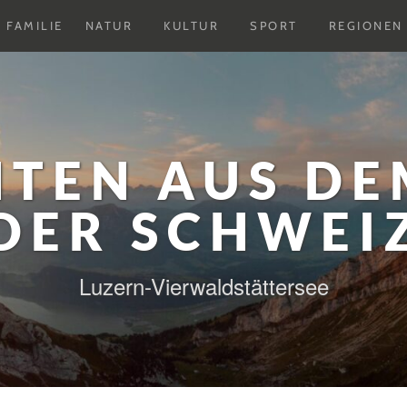
Untermenu
Untermenu
Untermenu
FAMILIE
NATUR
KULTUR
SPORT
REGIONEN
ausklappen
ausklappen
ausklappen
HTEN AUS DE
DER SCHWEI
Luzern-Vierwaldstättersee