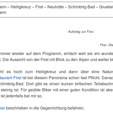
eim – Heiligkreuz – First – Neuhütte – Schimbrig-Bad – Grueb
eim
Aufstieg zur First.
First: D
r immer wieder auf dem Programm, einfach weil sie ein wund
 Die Aussicht von der First mit Blick zu den Alpen und weiter bi
ht es hoch zum Heiligkreuz und dann über eine Naturst
aurant First
ist bei diesem Panorama schon fast Pflicht. Danac
chimbrig-Bad. Dort gibt es einen kurzen kritischen Teilabsch
 steinig ist. Für geübte Biker mit einer guten Kondition ist a
st jedenfalls bei mir so.
ier
beschrieben in die Gegenrichtung befahren.