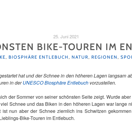
25. Juni 2021
ÖNSTEN BIKE-TOUREN IM E
ATEGORIEN
IKE
,
BIOSPHÄRE ENTLEBUCH
,
NATUR
,
REGIONEN
,
SPO
 gestartet hat und der Schnee in den höheren Lagen langsam abe
uren in der
UNESCO Biosphäre Entlebuch
vorzustellen.
sich der Sommer von seiner schönsten Seite zeigt. Wurde aber
 viel Schnee und das Biken in den höheren Lagen war lange n
ist nun aber der Schnee ziemlich ins Schwitzen gekommen 
 Lieblings-Bike-Touren im Entlebuch.