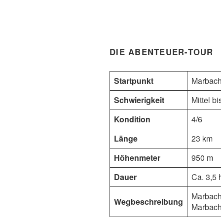
DIE ABENTEUER-TOUR
Startpunkt
Marbac
Schwierigkeit
Mittel b
Kondition
4/6
Länge
23 km
Höhenmeter
950 m
Dauer
Ca. 3,5 
Marbach 
Wegbeschreibung
Marbache