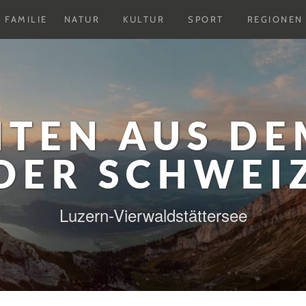
Untermenu
Untermenu
Untermenu
FAMILIE
NATUR
KULTUR
SPORT
REGIONEN
ausklappen
ausklappen
ausklappen
HTEN AUS DE
DER SCHWEI
Luzern-Vierwaldstättersee