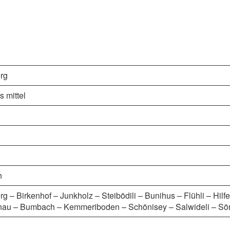
rg
s mittel
h
g – Birkenhof – Junkholz – Steibödili – Bunihus – Flühli – Hil
au – Bumbach – Kemmeriboden – Schönisey – Salwideli – Sö