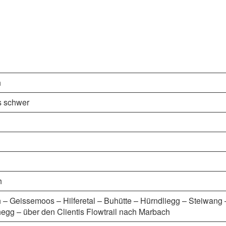
h
is schwer
h
– Geissemoos – Hilferetal – Buhütte – Hürndliegg – Steiwang 
gg – über den Clientis Flowtrail nach Marbach