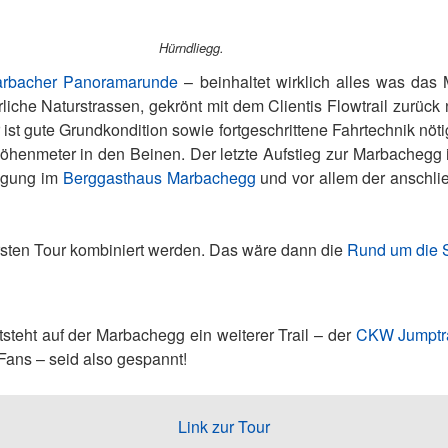
Hürndliegg.
rbacher Panoramarunde
– beinhaltet wirklich alles was das
che Naturstrassen, gekrönt mit dem Clientis Flowtrail zurüc
r ist gute Grundkondition sowie fortgeschrittene Fahrtechnik nöt
Höhenmeter in den Beinen. Der letzte Aufstieg zur Marbachegg 
legung im
Berggasthaus Marbachegg
und vor allem der anschl
rsten Tour kombiniert werden. Das wäre dann die
Rund um die S
teht auf der Marbachegg ein weiterer Trail – der
CKW Jumptra
 Fans – seid also gespannt!
Link zur Tour