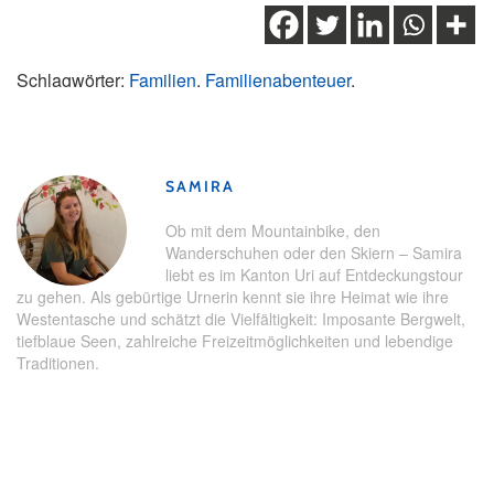
Schlagwörter:
Familien
,
Familienabenteuer
,
Familienausflug
,
Familienausflüge
,
Familienerlebnis
,
Familienferien
,
Kinder
,
Sommerferien
SAMIRA
Ob mit dem Mountainbike, den
Wanderschuhen oder den Skiern – Samira
liebt es im Kanton Uri auf Entdeckungstour
zu gehen. Als gebürtige Urnerin kennt sie ihre Heimat wie ihre
Westentasche und schätzt die Vielfältigkeit: Imposante Bergwelt,
tiefblaue Seen, zahlreiche Freizeitmöglichkeiten und lebendige
Traditionen.