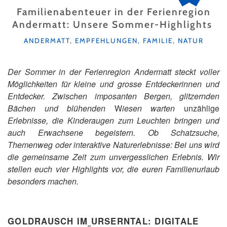
Familienabenteuer in der Ferienregion
Andermatt: Unsere Sommer-Highlights
KATEGORIEN
ANDERMATT
,
EMPFEHLUNGEN
,
FAMILIE
,
NATUR
Der Sommer in der Ferienregion Andermatt steckt voller
Möglichkeiten für kleine und grosse Entdeckerinnen und
Entdecker. Zwischen imposanten Bergen, glitzernden
Bächen und blühenden
W
iesen warten
unzählige
Erlebnisse, die Kinderaugen zum Leuchten bringen und
auch Erwachsene begeistern. Ob Schatzsuche,
Themenweg oder interaktive Naturerlebnisse: Bei uns wird
die gemeinsame Zeit zum unvergesslichen Erlebnis. Wir
stellen euch vier Highlights vor, die euren Familienurlaub
besonders machen.
GOLDRAUSCH IM URSERNTAL: DIGITALE