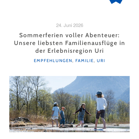
24. Juni 2026
Sommerferien voller Abenteuer:
Unsere liebsten Familienausflüge in
der Erlebnisregion Uri
KATEGORIEN
EMPFEHLUNGEN
,
FAMILIE
,
URI