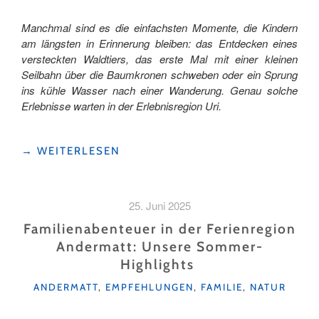
Manchmal sind es die einfachsten Momente, die Kindern
am längsten in Erinnerung bleiben: das Entdecken eines
versteckten Waldtiers, das erste Mal mit einer kleinen
Seilbahn über die Baumkronen schweben oder ein Sprung
ins kühle Wasser nach einer Wanderung. Genau solche
Erlebnisse warten in der Erlebnisregion Uri.
"SOMMERFERIEN
→
WEITERLESEN
VOLLER
ABENTEUER:
UNSERE
25. Juni 2025
LIEBSTEN
FAMILIENAUSFLÜGE
Familienabenteuer in der Ferienregion
IN
Andermatt: Unsere Sommer-
DER
Highlights
ERLEBNISREGION
URI"
KATEGORIEN
ANDERMATT
,
EMPFEHLUNGEN
,
FAMILIE
,
NATUR