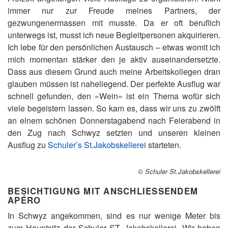
immer nur zur Freude meines Partners, der
gezwungenermassen mit musste. Da er oft beruflich
unterwegs ist, musst ich neue Begleitpersonen akquirieren.
Ich lebe für den persönlichen Austausch – etwas womit ich
mich momentan stärker den je aktiv auseinandersetzte.
Dass aus diesem Grund auch meine Arbeitskollegen dran
glauben müssen ist naheliegend. Der perfekte Ausflug war
schnell gefunden, den «Wein» ist ein Thema wofür sich
viele begeistern lassen. So kam es, dass wir uns zu zwölft
an einem schönen Donnerstagabend nach Feierabend in
den Zug nach Schwyz setzten und unseren kleinen
Ausflug zu
Schuler’s St.Jakobskellerei
starteten.
© Schuler St.Jakobskellerei
BESICHTIGUNG MIT ANSCHLIESSENDEM
APÉRO
In Schwyz angekommen, sind es nur wenige Meter bis
zum Hauptsitz der Schuler ST. Jakobskellerei. Wir haben