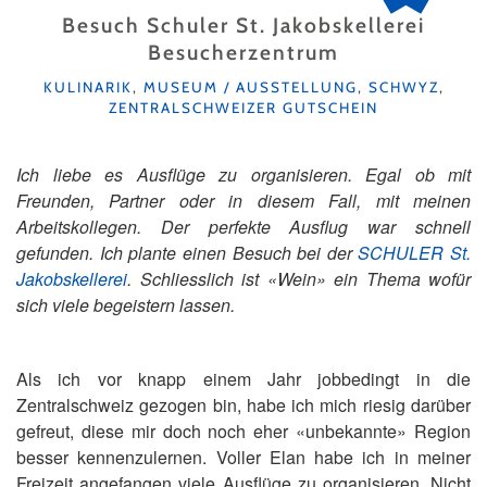
Besuch Schuler St. Jakobskellerei
Besucherzentrum
KATEGORIEN
KULINARIK
,
MUSEUM / AUSSTELLUNG
,
SCHWYZ
,
ZENTRALSCHWEIZER GUTSCHEIN
Ich liebe es Ausflüge zu organisieren. Egal ob mit
Freunden, Partner oder in diesem Fall, mit meinen
Arbeitskollegen. Der perfekte Ausflug war schnell
gefunden. Ich plante einen Besuch bei der
SCHULER St.
Jakobskellerei
. Schliesslich ist «Wein» ein Thema wofür
sich viele begeistern lassen.
Als ich vor knapp einem Jahr jobbedingt in die
Zentralschweiz gezogen bin, habe ich mich riesig darüber
gefreut, diese mir doch noch eher «unbekannte» Region
besser kennenzulernen. Voller Elan habe ich in meiner
Freizeit angefangen viele Ausflüge zu organisieren. Nicht