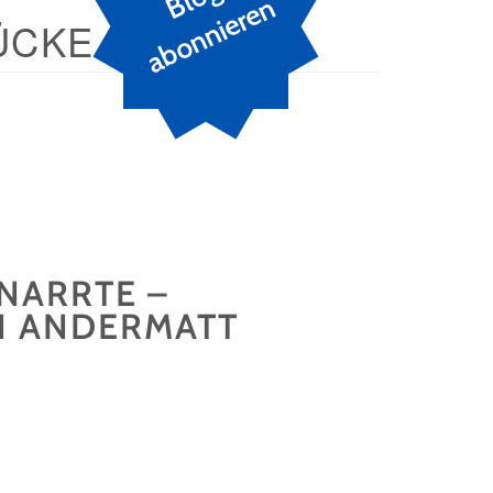
n
ÜCKE
 NARRTE –
N ANDERMATT