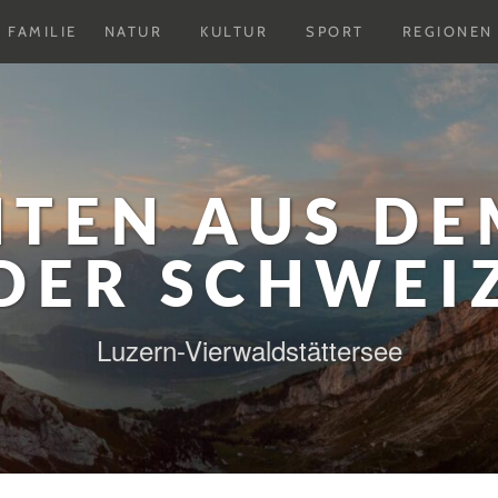
Untermenu
Untermenu
Untermenu
FAMILIE
NATUR
KULTUR
SPORT
REGIONEN
ausklappen
ausklappen
ausklappen
HTEN AUS DE
DER SCHWEI
Luzern-Vierwaldstättersee