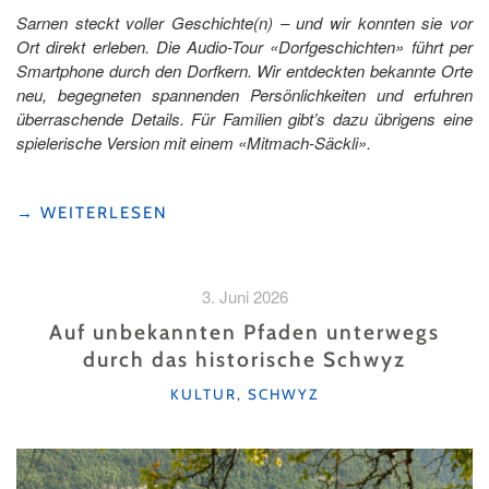
Sarnen steckt voller Geschichte(n) – und wir konnten sie vor
Ort direkt erleben. Die Audio-Tour «Dorfgeschichten» führt per
Smartphone durch den Dorfkern. Wir entdeckten bekannte Orte
neu, begegneten spannenden Persönlichkeiten und erfuhren
überraschende Details. Für Familien gibt’s dazu übrigens eine
spielerische Version mit einem «Mitmach-Säckli».
"«DORFGESCHICHTEN»
→
WEITERLESEN
MITTEN
IN
SARNEN
3. Juni 2026
–
EINE
Auf unbekannten Pfaden unterwegs
DIGITALE
durch das historische Schwyz
AUDIO-
KATEGORIEN
TOUR
KULTUR
,
SCHWYZ
DIE
NACHKLINGT "