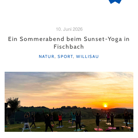
10. Juni 2026
Ein Sommerabend beim Sunset-Yoga in
Fischbach
KATEGORIEN
NATUR
,
SPORT
,
WILLISAU