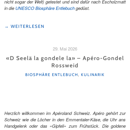
nicht sogar der Welt) getestet und sind dafür nach Escholzmatt
in die
UNESCO Biosphäre Entlebuch
gedüst.
"ÜBERNACHTEN
→
WEITERLESEN
IM
SILO-
HOTEL"
29. Mai 2026
«D Seelä la gondele la» – Apéro-Gondel
Rossweid
KATEGORIEN
BIOSPHÄRE ENTLEBUCH
,
KULINARIK
Herzlich willkommen im Apéroland Schweiz. Apéro gehört zur
Schweiz wie die Löcher in den Emmentaler-Käse, die Uhr ans
Handgelenk oder das «Gipfeli» zum Frühstück. Die goldene