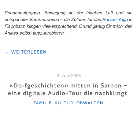
Sonnenuntergang, Bewegung an der frischen Luft und ein
entspannter Sommerabend – die Zutaten für das
Sunset-Yoga
in
Fischbach klingen vielversprechend. Grund genug für mich, den
Anlass selbst auszuprobieren.
"EIN
→
WEITERLESEN
SOMMERABEND
BEIM
SUNSET-
8. Juni 2026
YOGA
IN
«Dorfgeschichten» mitten in Sarnen –
FISCHBACH"
eine digitale Audio-Tour die nachklingt
KATEGORIEN
FAMILIE
,
KULTUR
,
OBWALDEN