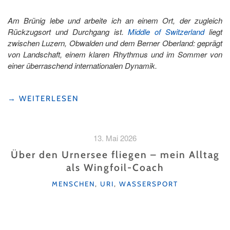
Am Brünig lebe und arbeite ich an einem Ort, der zugleich
Rückzugsort und Durchgang ist.
Middle of Switzerland
liegt
zwischen Luzern, Obwalden und dem Berner Oberland: geprägt
von Landschaft, einem klaren Rhythmus und im Sommer von
einer überraschend internationalen Dynamik.
"AM
→
WEITERLESEN
BRÜNIG:
EIN
HAUS
13. Mai 2026
ZWISCHEN
RUHE,
Über den Urnersee fliegen – mein Alltag
TRANSIT
als Wingfoil-Coach
UND
KATEGORIEN
INTERNATIONALER
MENSCHEN
,
URI
,
WASSERSPORT
BEWEGUNG"