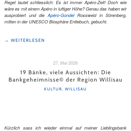
Regel lautet schliesslich: Es ist immer Apéro-Zeit! Doch wie
wäre es mit einem Apéro in luftiger Höhe? Genau das haben wir
ausprobiert und die
Apéro-Gondel
Rossweid in Sörenberg,
mitten in der UNESCO Biosphäre Entlebuch, gebucht.
"«D
→
WEITERLESEN
SEELÄ
LA
GONDELE
27. Mai 2026
LA»
–
19 Bänke, viele Aussichten: Die
APÉRO-
Bankgeheimnisse© der Region Willisau
GONDEL
KATEGORIEN
ROSSWEID"
KULTUR
,
WILLISAU
Kürzlich sass ich wieder einmal auf meiner Lieblingsbank