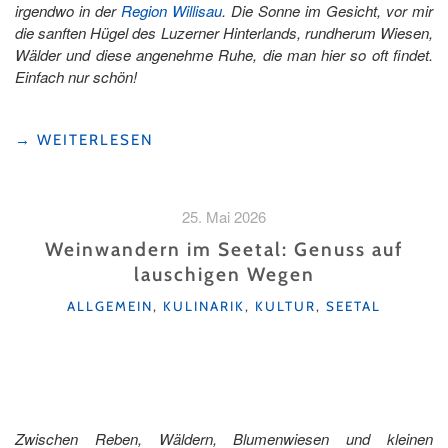
irgendwo in der
Region Willisau
. Die Sonne im Gesicht, vor mir
die sanften Hügel des Luzerner Hinterlands, rundherum Wiesen,
Wälder und diese angenehme Ruhe, die man hier so oft findet.
Einfach nur schön!
"19
→
WEITERLESEN
BÄNKE,
VIELE
AUSSICHTEN:
25. Mai 2026
DIE
BANKGEHEIMNISSE©
Weinwandern im Seetal: Genuss auf
DER
lauschigen Wegen
REGION
KATEGORIEN
WILLISAU"
ALLGEMEIN
,
KULINARIK
,
KULTUR
,
SEETAL
Zwischen Reben, Wäldern, Blumenwiesen und kleinen