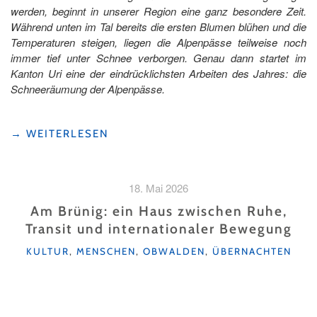
werden, beginnt in unserer Region eine ganz besondere Zeit.
Während unten im Tal bereits die ersten Blumen blühen und die
Temperaturen steigen, liegen die Alpenpässe teilweise noch
immer tief unter Schnee verborgen. Genau dann startet im
Kanton Uri eine der eindrücklichsten Arbeiten des Jahres: die
Schneeräumung der Alpenpässe.
"WENN
→
WEITERLESEN
DIE
ALPENPÄSSE
AUS
18. Mai 2026
DEM
WINTERSCHLAF
Am Brünig: ein Haus zwischen Ruhe,
ERWACHEN"
Transit und internationaler Bewegung
KATEGORIEN
KULTUR
,
MENSCHEN
,
OBWALDEN
,
ÜBERNACHTEN