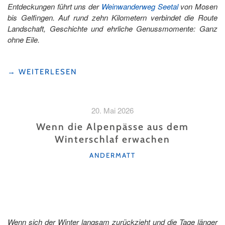
Entdeckungen führt uns der
Weinwanderweg Seetal
von Mosen
bis Gelfingen. Auf rund zehn Kilometern verbindet die Route
Landschaft, Geschichte und ehrliche Genussmomente: Ganz
ohne Eile.
"WEINWANDERN
→
WEITERLESEN
IM
SEETAL:
GENUSS
20. Mai 2026
AUF
LAUSCHIGEN
Wenn die Alpenpässe aus dem
WEGEN"
Winterschlaf erwachen
KATEGORIEN
ANDERMATT
Wenn sich der Winter langsam zurückzieht und die Tage länger