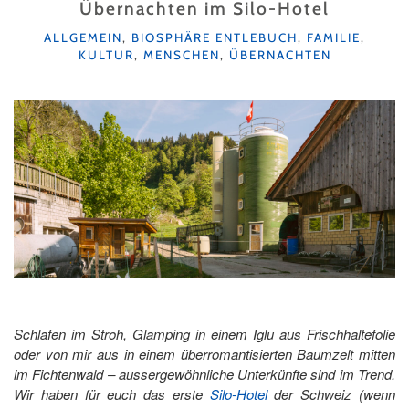
DAS
Übernachten im Silo-Hotel
HISTORISCHE
KATEGORIEN
ALLGEMEIN
,
BIOSPHÄRE ENTLEBUCH
,
FAMILIE
,
SCHWYZ"
KULTUR
,
MENSCHEN
,
ÜBERNACHTEN
Schlafen im Stroh, Glamping in einem Iglu aus Frischhaltefolie
oder von mir aus in einem überromantisierten Baumzelt mitten
im Fichtenwald – aussergewöhnliche Unterkünfte sind im Trend.
Wir haben für euch das erste
Silo-Hotel
der Schweiz (wenn