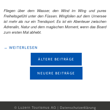
Fliegen über dem Wasser, den Wind im Wing und pures
Freiheitsgefühl unter den Füssen. Wingfoilen auf dem Urnersee
ist mehr als nur ein Trendsport. Es ist ein Abenteuer zwischen
Adrenalin, Natur und dem magischen Moment, wenn das Board
zum ersten Mal abhebt.
"ÜBER
→
WEITERLESEN
DEN
BEITRAGSNAVIGATION
URNERSEE
ÄLTERE BEITRÄGE
FLIEGEN
–
MEIN
NEUERE BEITRÄGE
ALLTAG
ALS
WINGFOIL-
COACH"
© Luzern Tourismus AG |
Datenschutzerklärung