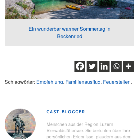
Ein wunderbar warmer Sommertag in
Beckenried
Schlagwörter:
Empfehlung
,
Familienausflug
,
Feuerstellen
,
Grillstellen
,
Kraftort
,
Maria-Rickenbach
,
Nidwalden
,
Outdoor
,
Sommererlebnisse
GAST-BLOGGER
Menschen aus der Region Luzern-
Vierwaldstättersee. Sie berichten über ihre
persönlichen Erlebnisse, plaudern aus dem