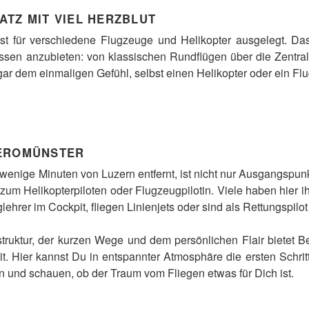
TZ MIT VIEL HERZBLUT
st für verschiedene Flugzeuge und Helikopter ausgelegt. Das
ssen anzubieten: von klassischen Rundflügen über die Zentra
ar dem einmaligen Gefühl, selbst einen Helikopter oder ein Fl
BEROMÜNSTER
wenige Minuten von Luzern entfernt, ist nicht nur Ausgangspunkt
g zum Helikopterpiloten oder Flugzeugpilotin. Viele haben hier i
lehrer im Cockpit, fliegen Linienjets oder sind als Rettungspilo
struktur, der kurzen Wege und dem persönlichen Flair bietet
t. Hier kannst Du in entspannter Atmosphäre die ersten Schr
n und schauen, ob der Traum vom Fliegen etwas für Dich ist.