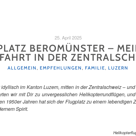
25. April 2025
PLATZ BEROMÜNSTER – MEI
FAHRT IN DER ZENTRALSC
KATEGORIEN
ALLGEMEIN
,
EMPFEHLUNGEN
,
FAMILIE
,
LUZERN
idyllisch im Kanton Luzern, mitten in der Zentralschweiz – und i
tarten wir mit Dir zu unvergesslichen Helikopterrundflügen, un
en 1950er Jahren hat sich der Flugplatz zu einem lebendigen Ze
dernem Spirit.
Helikopterfl