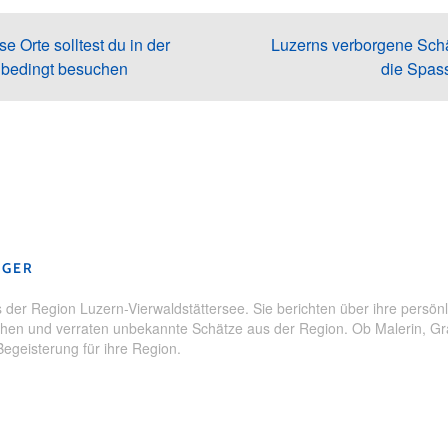
e Orte solltest du in der
Luzerns verborgene Sch
nbedingt besuchen
die Spas
omünster
,
Flugausbildung
,
Flugplatz
,
Heliko
,
Helikopter
,
Luzern
GGER
der Region Luzern-Vierwaldstättersee. Sie berichten über ihre persönl
en und verraten unbekannte Schätze aus der Region. Ob Malerin, Grafi
Begeisterung für ihre Region.