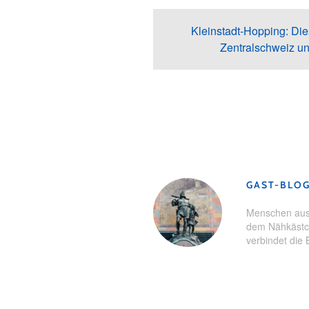
Kleinstadt-Hopping: Dies
Zentralschweiz u
Schlagwörter:
Ausflugstipp
,
Ber
GAST-BLO
Menschen aus 
dem Nähkästch
verbindet die 