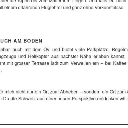
über die Alpen bis zum Matterhorn fliegen. Und falls Du noch w
mit einem erfahrenen Fluglehrer und ganz ohne Vorkenntnisse.
 AUCH AM BODEN
ichbar, auch mit dem ÖV, und bietet viele Parkplätze. Regel
lugzeuge und Helikopter aus nächster Nähe erleben kannst
ant mit grosser Terrasse lädt zum Verweilen ein – bei Kaffee
.
für mich nicht nur ein Ort zum Abheben – sondern ein Ort zu
nn Du die Schweiz aus einer neuen Perspektive entdecken wills