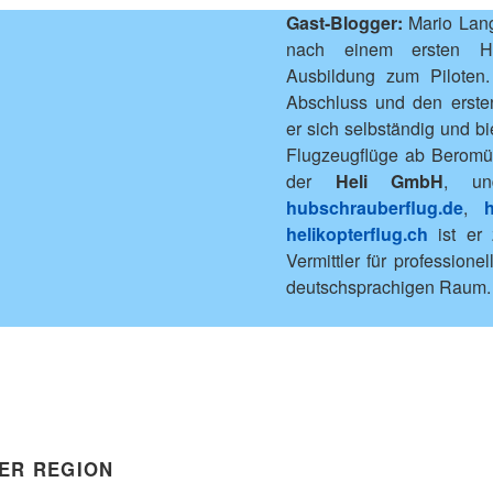
Gast-Blogger:
Mario Lang
nach einem ersten Hel
Ausbildung zum Piloten
Abschluss und den erste
er sich selbständig und bi
Flugzeugflüge ab Beromün
der
Heli GmbH
, u
hubschrauberflug.de
,
helikopterflug.ch
ist er 
Vermittler für professione
deutschsprachigen Raum.
DER REGION