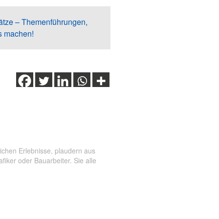
ätze – Themenführungen,
s machen!
,
Rundflüge
ichen Erlebnisse, plaudern aus
ker oder Bauarbeiter. Sie alle