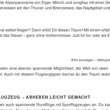
mte Alpenpanorama von Eiger, Mönch und Jungfrau mit einer Gl
eniessen wir den Thuner- und Brienzersee, das Napfgebiet und
al selbst fliegen? Dann erfüll Dir diesen Traum! Mit einem erfa
t das Steuer – ganz ohne Vorkenntnisse. Just for fun oder als E
Bitte einsteigen – Helikopt
eten eine ebenso spannende Möglichkeit, die Welt von oben z
ger. Auch mit diesem Flugzeugtypen kannst du den Traum wah
LUGZEUG – ABHEBEN LEICHT GEMACHT
 wir auch spannende Rundflüge mit Sportflugzeugen an. Du 