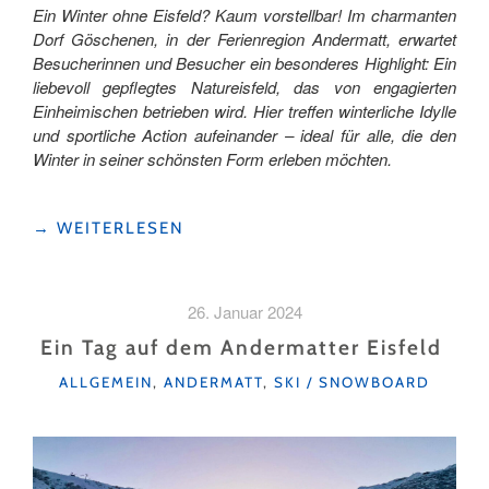
Ein Winter ohne Eisfeld? Kaum vorstellbar! Im charmanten
Dorf Göschenen, in der Ferienregion Andermatt, erwartet
Besucherinnen und Besucher ein besonderes Highlight: Ein
liebevoll gepflegtes Natureisfeld, das von engagierten
Einheimischen betrieben wird. Hier treffen winterliche Idylle
und sportliche Action aufeinander – ideal für alle, die den
Winter in seiner schönsten Form erleben möchten.
"WINTERZAUBER
→
WEITERLESEN
AUF
DEM
EISFELD
26. Januar 2024
IN
GÖSCHENEN "
Ein Tag auf dem Andermatter Eisfeld
KATEGORIEN
ALLGEMEIN
,
ANDERMATT
,
SKI / SNOWBOARD