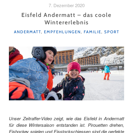
DEM
7. Dezember 2020
ANDERMATTER
EISFELD "
Eisfeld Andermatt – das coole
Wintererlebnis
KATEGORIEN
ANDERMATT
,
EMPFEHLUNGEN
,
FAMILIE
,
SPORT
Unser Zeitraffer-Video zeigt, wie das Eisfeld in Andermatt
für diese Wintersaison entstanden ist. Pirouetten drehen,
Eishockey spielen und Eisstockschiessen sind die perfekte