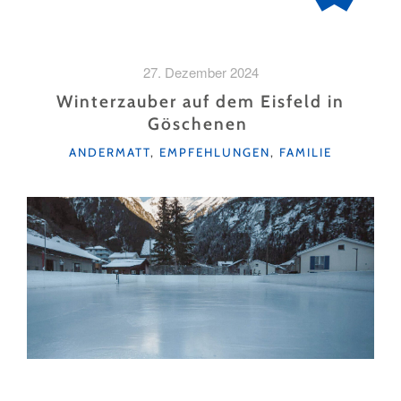
27. Dezember 2024
Winterzauber auf dem Eisfeld in
Göschenen
KATEGORIEN
ANDERMATT
,
EMPFEHLUNGEN
,
FAMILIE