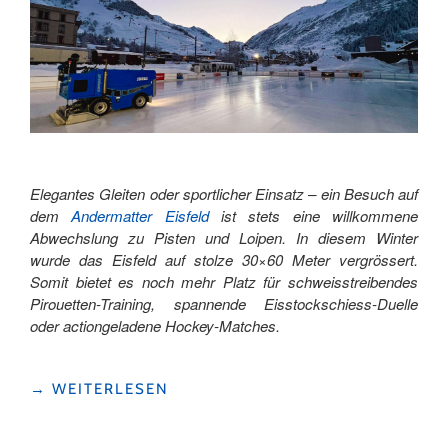
Elegantes Gleiten oder sportlicher Einsatz – ein Besuch auf
dem
Andermatter Eisfeld
ist stets eine willkommene
Abwechslung zu Pisten und Loipen. In diesem Winter
wurde das Eisfeld auf stolze 30×60 Meter vergrössert.
Somit bietet es noch mehr Platz für schweisstreibendes
Pirouetten-Training, spannende Eisstockschiess-Duelle
oder actiongeladene Hockey-Matches.
"EIN
→
WEITERLESEN
TAG
AUF