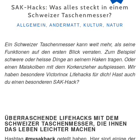
SAK-Hacks: Was alles steckt in einem
Schweizer Taschenmesser?
KATEGORIEN
ALLGEMEIN
,
ANDERMATT
,
KULTUR
,
NATUR
Ein Schweizer Taschenmesser kann weit mehr, als seine
Funktionen auf den ersten Blick verraten. Zum Beispiel
schwere oder heisse Dinge an seinem Haken tragen. Oder
einen Maiskolben mit dem Korkenzieher aufspiessen. Wir
haben besondere Victorinox Lifehacks für dich! Hast auch
du einen besonderen SAK-Hack?
ÜBERRASCHENDE LIFEHACKS MIT DEM
SCHWEIZER TASCHENMESSER, DIE IHNEN
DAS LEBEN LEICHTER MACHEN
Hashtag
#mysakhack
geteilt haben. Hier sind einige der