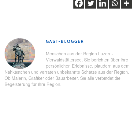
Schlagwörter:
Andermatt
,
Sackmesser
,
Taschenmesser
,
Tipps
,
Victorinox
GAST-BLOGGER
Menschen aus der Region Luzern-
Vierwaldstättersee. Sie berichten über ihre
persönlichen Erlebnisse, plaudern aus dem
Nähkästchen und verraten unbekannte Schätze aus der Region.
Ob Malerin, Grafiker oder Bauarbeiter. Sie alle verbindet die
Begeisterung für ihre Region.