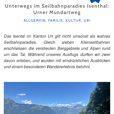
Unterwegs im Seilbahnparadies Isenthal:
Urner Mundartweg
KATEGORIEN
ALLGEMEIN
,
FAMILIE
,
KULTUR
,
URI
Das Isental im Kanton Uri gilt nicht umsonst als wahres
Seilbahnparadies. Gleich sieben Kleinseilbahnen
erschliessen die verstreuten Berggebiete und Alpen rund
um das Tal. Während unseres Ausflugs durften wir zwei
davon erleben, und wurden mit eindrücklichen Ausblicken
und einem besonderen Wandererlebnis belohnt.