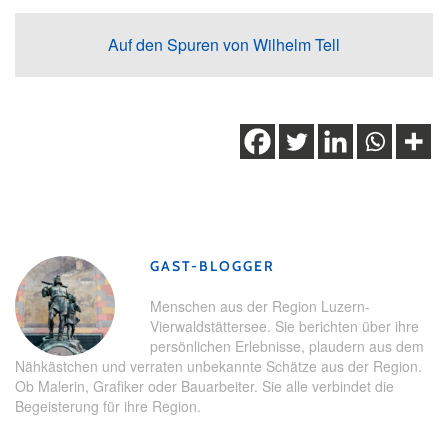
Auf den Spuren von Wilhelm Tell
Schlagwörter:
Isenthal
,
Kleinseilbahnen
,
OBSI+NIDSI
,
Seilbahn
,
Seilbahn-Eldorado
,
Seilbahnen
,
Uri
GAST-BLOGGER
Menschen aus der Region Luzern-
Vierwaldstättersee. Sie berichten über ihre
persönlichen Erlebnisse, plaudern aus dem
Nähkästchen und verraten unbekannte Schätze aus der Region.
Ob Malerin, Grafiker oder Bauarbeiter. Sie alle verbindet die
Begeisterung für ihre Region.