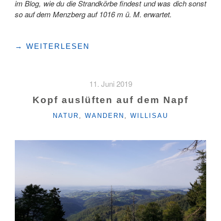
im Blog, wie du die Strandkörbe findest und was dich sonst
so auf dem Menzberg auf 1016 m ü. M. erwartet.
"STRANDKÖRBE
→
WEITERLESEN
ÜBER
DEM
NEBELMEER"
11. Juni 2019
Kopf auslüften auf dem Napf
KATEGORIEN
NATUR
,
WANDERN
,
WILLISAU