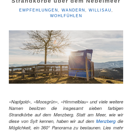
Strandkörbe über dem Nebelmeer
KATEGORIEN
EMPFEHLUNGEN
,
WANDERN
,
WILLISAU
,
WOHLFÜHLEN
«Napfgold», «Moosgrün», «Himmelblau» und viele weitere
Namen besitzen die insgesamt sieben farbigen
Strandkörbe auf dem Menzberg. Statt am Meer, wie wir
diese von Sylt kennen, haben wir auf dem
Menzberg
die
Möglichkeit, ein 360° Panorama zu bestaunen. Lies mehr