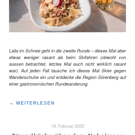
Laila im Schnee geht in die zweite Runde – dieses Mal aber
etwas weniger rasant als beim Skifahren (obwohl von
aussen betrachtet, letztes Mal auch nicht wirklich rasant
war). Auf jeden Fall tausche ich dieses Mal Skier gegen
Wanderschuhe ein und entdecke die Region Sörenberg auf
einer gastronomischen Rundwanderung.
"WINTERWANDERUNG
→
WEITERLESEN
MIT
3-
GÄNGE-
19. Februar 2020
MENÜ"