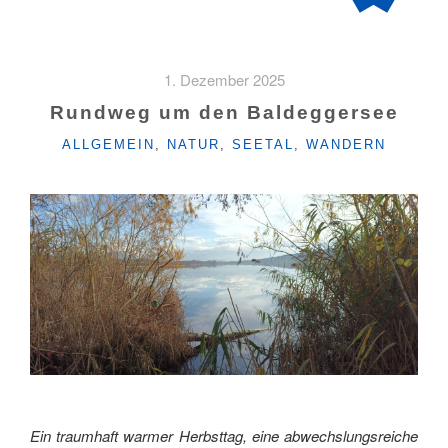
1. Dezember 2025
Rundweg um den Baldeggersee
KATEGORIEN
ALLGEMEIN
,
NATUR
,
SEETAL
,
WANDERN
Ein traumhaft warmer Herbsttag, eine abwechslungsreiche