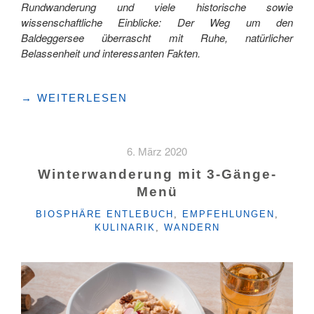
Rundwanderung und viele historische sowie
wissenschaftliche Einblicke: Der Weg um den
Baldeggersee überrascht mit Ruhe, natürlicher
Belassenheit und interessanten Fakten.
"RUNDWEG
→
WEITERLESEN
UM
DEN
BALDEGGERSEE"
6. März 2020
Winterwanderung mit 3-Gänge-
Menü
KATEGORIEN
BIOSPHÄRE ENTLEBUCH
,
EMPFEHLUNGEN
,
KULINARIK
,
WANDERN