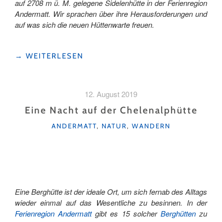
auf 2708 m ü. M. gelegene Sidelenhütte in der Ferienregion
Andermatt. Wir sprachen über ihre Herausforderungen und
auf was sich die neuen Hüttenwarte freuen.
"DIE
→
WEITERLESEN
NEUEN
HÜTTENWARTE
DER
12. August 2019
HÖCHST
GELEGENEN
Eine Nacht auf der Chelenalphütte
URNER
KATEGORIEN
ANDERMATT
,
NATUR
,
WANDERN
BERGHÜTTE"
Eine Berghütte ist der ideale Ort, um sich fernab des Alltags
wieder einmal auf das Wesentliche zu besinnen. In der
Ferienregion Andermatt
gibt es 15 solcher
Berghütten
zu