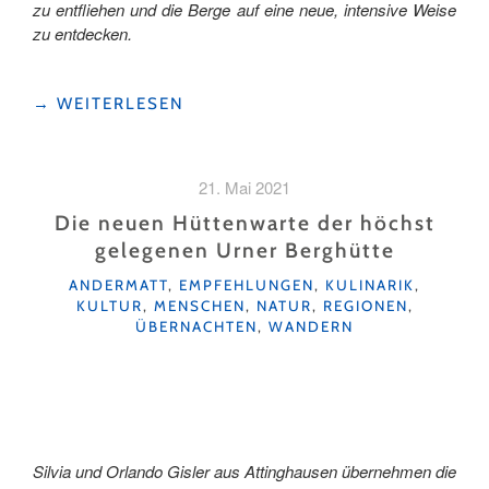
zu entfliehen und die Berge auf eine neue, intensive Weise
zu entdecken.
"HOCH
→
WEITERLESEN
HINAUS
UND
ABTAUCHEN:
21. Mai 2021
EIN
6-
Die neuen Hüttenwarte der höchst
TAGE-
gelegenen Urner Berghütte
TREK
KATEGORIEN
IM
ANDERMATT
,
EMPFEHLUNGEN
,
KULINARIK
,
KULTUR
,
MENSCHEN
,
NATUR
,
REGIONEN
,
BERGSEENPARADIES "
ÜBERNACHTEN
,
WANDERN
Silvia und Orlando Gisler aus Attinghausen übernehmen die