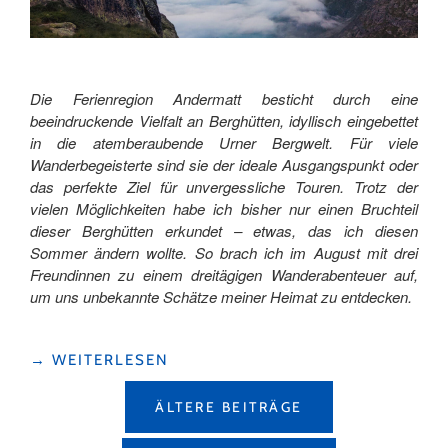
Die Ferienregion Andermatt besticht durch eine
beeindruckende Vielfalt an Berghütten, idyllisch eingebettet
in die atemberaubende Urner Bergwelt.
Für viele
Wanderbegeisterte sind sie der ideale Ausgangspunkt oder
das perfekte Ziel für unvergessliche Touren. Trotz der
vielen Möglichkeiten habe ich bisher nur einen Bruchteil
dieser Berghütten erkundet – etwas, das ich diesen
Sommer ändern wollte. So brach ich im August mit drei
Freundinnen zu einem dreitägigen Wanderabenteuer auf,
um uns unbekannte Schätze meiner Heimat zu entdecken.
"WANDERLUST
→
WEITERLESEN
UND
BEITRAGSNAVIGATION
HÜTTENFLAIR:
ÄLTERE BEITRÄGE
DREI
TAGE,