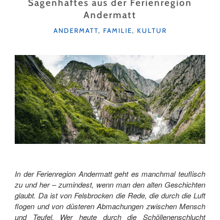
Sagenhaftes aus der Ferienregion
TREK
Andermatt
IM
BERGSEENPARADIES "
KATEGORIEN
ANDERMATT
,
FAMILIE
,
KULTUR
In der Ferienregion Andermatt geht es manchmal teuflisch
zu und her – zumindest, wenn man den alten Geschichten
glaubt. Da ist von Felsbrocken die Rede, die durch die Luft
flogen und von düsteren Abmachungen zwischen Mensch
und Teufel. Wer heute durch die Schöllenenschlucht