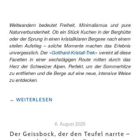
Weitwandern bedeutet Freiheit, Minimalismus und pure
Naturverbundenheit. Ob ein Stück Kuchen in der Berghütte
oder der Sprung in einen kristallklaren Bergsee nach einem
steilen Aufstieg – solche Momente machen das Erlebnis
unvergesslich. Der
«Gotthard-Kristall-Trek
»
vereint all diese
Facetten in einer sechstägigen Route mitten durch das
Herz der Schweizer Alpen. Perfekt, um der Sommerhitze
zu entfliehen und die Berge auf eine neue, intensive Weise
zu entdecken.
"HOCH
→
WEITERLESEN
HINAUS
UND
ABTAUCHEN:
6. August 2025
EIN
6-
Der Geissbock, der den Teufel narrte –
TAGE-