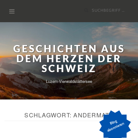
Zum
Suchen
Inhalt
nach:
GESCHICHTEN AUS
DEM HERZEN DER
SCHWEIZ
Luzern-Vierwaldstättersee
SCHLAGWORT:
ANDERMATT
Bl
o
g
a
b
o
n
ni
er
e
n