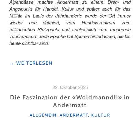
Alpenpässe machte Andermatt zu einem Dreh- und
Angelpunkt für Handel, Kultur und später auch für das
Militär. Im Laufe der Jahrhunderte wurde der Ort immer
wieder neu definiert, vom Handelszentrum zum
militärischen Stützpunkt und schliesslich zum modernen
Tourismusort. Jede Epoche hat Spuren hinterlassen, die bis
heute sichtbar sind.
"ANDERMATT
→
WEITERLESEN
IM
WANDEL
DER
22. Oktober 2025
ZEIT"
Die Faszination der «Woldmanndli» in
Andermatt
KATEGORIEN
ALLGEMEIN
,
ANDERMATT
,
KULTUR