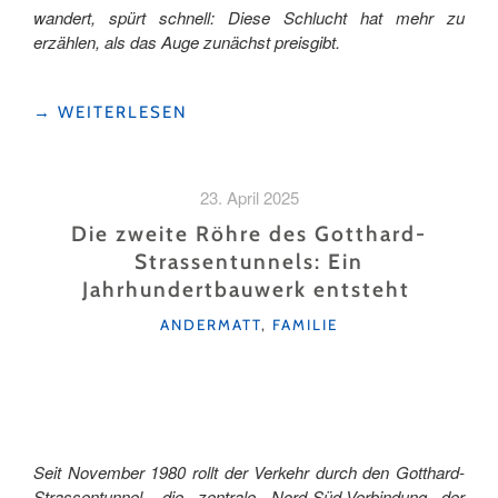
wandert, spürt schnell: Diese Schlucht hat mehr zu
erzählen, als das Auge zunächst preisgibt.
"DER
→
WEITERLESEN
GEISSBOCK,
DER
DEN
23. April 2025
TEUFEL
NARRTE
Die zweite Röhre des Gotthard-
–
Strassentunnels: Ein
SAGENHAFTES
Jahrhundertbauwerk entsteht
AUS
DER
KATEGORIEN
ANDERMATT
,
FAMILIE
FERIENREGION
ANDERMATT"
Seit November 1980 rollt der Verkehr durch den Gotthard-
Strassentunnel, die zentrale Nord-Süd-Verbindung der