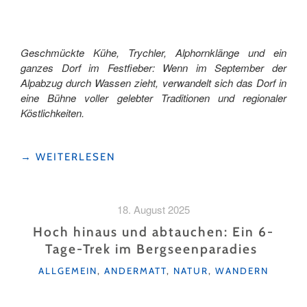
Geschmückte Kühe, Trychler, Alphornklänge und ein
ganzes Dorf im Festfieber: Wenn im September der
Alpabzug durch Wassen zieht, verwandelt sich das Dorf in
eine Bühne voller gelebter Traditionen und regionaler
Köstlichkeiten.
"ALPABZUG
→
WEITERLESEN
WASSEN:
HEIMKEHR
MIT
18. August 2025
GLOCKENKLANG "
Hoch hinaus und abtauchen: Ein 6-
Tage-Trek im Bergseenparadies
KATEGORIEN
ALLGEMEIN
,
ANDERMATT
,
NATUR
,
WANDERN