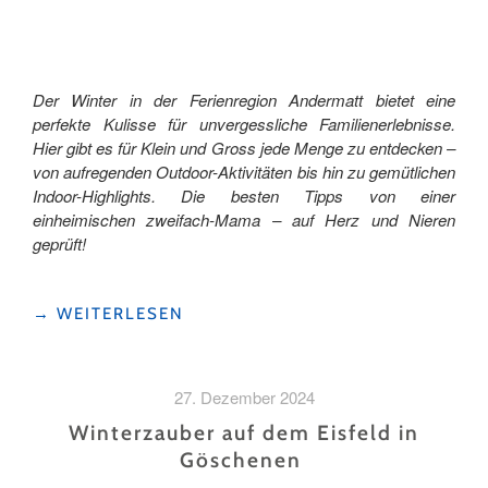
Der Winter in der Ferienregion Andermatt bietet eine
perfekte Kulisse für unvergessliche Familienerlebnisse.
Hier gibt es für Klein und Gross jede Menge zu entdecken –
von aufregenden Outdoor-Aktivitäten bis hin zu gemütlichen
Indoor-Highlights. Die besten Tipps von einer
einheimischen zweifach-Mama – auf Herz und Nieren
geprüft!
"WINTERGLÜCK
→
WEITERLESEN
IN
ANDERMATT:
DIE
27. Dezember 2024
BESTEN
ERLEBNISSE
Winterzauber auf dem Eisfeld in
FÜR
Göschenen
FAMILIEN"