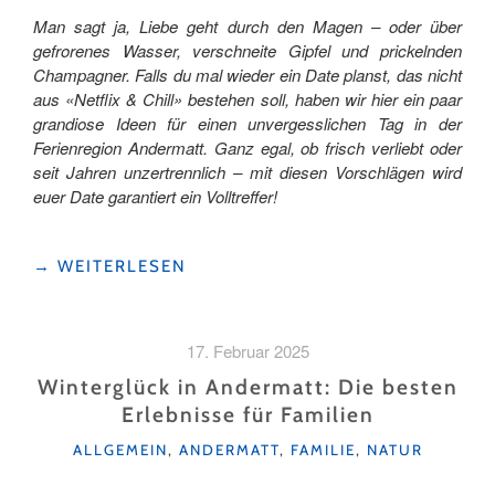
Man sagt ja, Liebe geht durch den Magen – oder über
gefrorenes Wasser, verschneite Gipfel und prickelnden
Champagner. Falls du mal wieder ein Date planst, das nicht
aus «Netflix & Chill» bestehen soll, haben wir hier ein paar
grandiose Ideen für einen unvergesslichen Tag in der
Ferienregion Andermatt. Ganz egal, ob frisch verliebt oder
seit Jahren unzertrennlich – mit diesen Vorschlägen wird
euer Date garantiert ein Volltreffer!
"WINTERZAUBER
→
WEITERLESEN
&
HERZKLOPFEN:
DIE
17. Februar 2025
BESTEN
DATE-
Winterglück in Andermatt: Die besten
IDEEN
Erlebnisse für Familien
IN
KATEGORIEN
ANDERMATT "
ALLGEMEIN
,
ANDERMATT
,
FAMILIE
,
NATUR