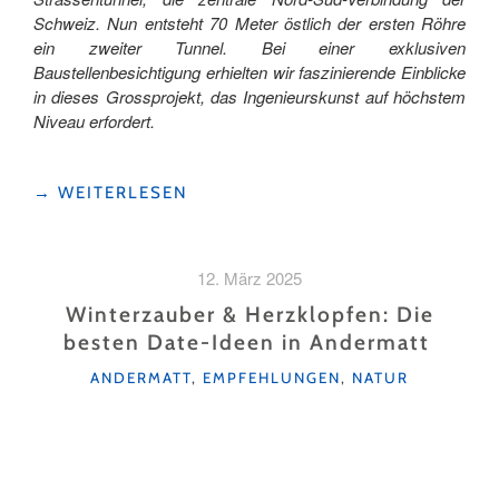
Schweiz. Nun entsteht 70 Meter östlich der ersten Röhre
ein zweiter Tunnel. Bei einer exklusiven
Baustellenbesichtigung erhielten wir faszinierende Einblicke
in dieses Grossprojekt, das Ingenieurskunst auf höchstem
Niveau erfordert.
"DIE
→
WEITERLESEN
ZWEITE
RÖHRE
DES
12. März 2025
GOTTHARD-
STRASSENTUNNELS:
Winterzauber & Herzklopfen: Die
EIN
besten Date-Ideen in Andermatt
JAHRHUNDERTBAUWERK
KATEGORIEN
ENTSTEHT "
ANDERMATT
,
EMPFEHLUNGEN
,
NATUR