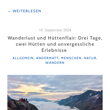
"WINTERZAUBER
→
WEITERLESEN
AUF
DEM
EISFELD
18. September 2024
IN
GÖSCHENEN "
Wanderlust und Hüttenflair: Drei Tage,
zwei Hütten und unvergessliche
Erlebnisse
KATEGORIEN
ALLGEMEIN
,
ANDERMATT
,
MENSCHEN
,
NATUR
,
WANDERN