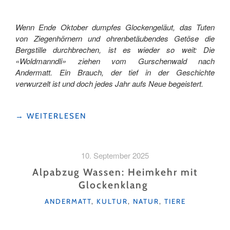
Wenn Ende Oktober dumpfes Glockengeläut, das Tuten
von Ziegenhörnern und ohrenbetäubendes Getöse die
Bergstille durchbrechen, ist es wieder so weit: Die
«Woldmanndli» ziehen vom Gurschenwald nach
Andermatt. Ein Brauch, der tief in der Geschichte
verwurzelt ist und doch jedes Jahr aufs Neue begeistert.
"DIE
→
WEITERLESEN
FASZINATION
DER
«WOLDMANNDLI»
10. September 2025
IN
ANDERMATT"
Alpabzug Wassen: Heimkehr mit
Glockenklang
KATEGORIEN
ANDERMATT
,
KULTUR
,
NATUR
,
TIERE