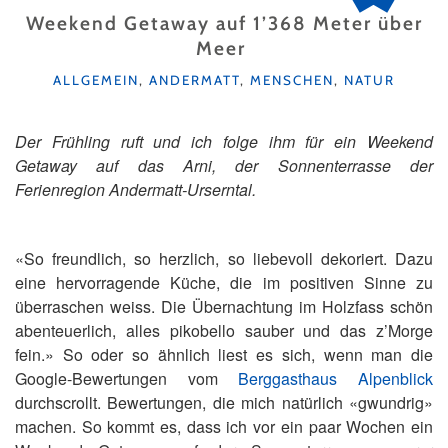
Weekend Getaway auf 1’368 Meter über
Meer
KATEGORIEN
ALLGEMEIN
,
ANDERMATT
,
MENSCHEN
,
NATUR
Der Frühling ruft und ich folge ihm für ein Weekend
Getaway auf das Arni, der Sonnenterrasse der
Ferienregion Andermatt-Urserntal.
«So freundlich, so herzlich, so liebevoll dekoriert. Dazu
eine hervorragende Küche, die im positiven Sinne zu
überraschen weiss. Die Übernachtung im Holzfass schön
abenteuerlich, alles pikobello sauber und das z’Morge
fein.» So oder so ähnlich liest es sich, wenn man die
Google-Bewertungen vom
Berggasthaus Alpenblick
durchscrollt. Bewertungen, die mich natürlich «gwundrig»
machen. So kommt es, dass ich vor ein paar Wochen ein