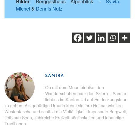
Bilder
: Berggasthaus Alpenblick –
Sylvia
Michel
&
Dennis Nutz
Schlagwörter:
Andermatt
,
Arni
,
Arnisee
,
Uri
,
Weekend
Getaway
,
Weekentrip
,
Wochenendausflug
SAMIRA
Ob mit dem Mountainbike, den
Wanderschuhen oder den Skiern – Samira
liebt es im Kanton Uri auf Entdeckungstour
zu gehen. Als gebürtige Urnerin kennt sie ihre Heimat wie ihre
Westentasche und schätzt die Vielfältigkeit: Imposante Bergwelt,
tiefblaue Seen, zahlreiche Freizeitmöglichkeiten und lebendige
Traditionen.