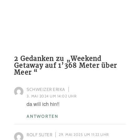
2 Gedanken zu „
Weekend
Getaway auf 1’368 Meter über
Meer
“
SCHWEIZER ERIKA
3. MAI 2024 UM 14:02 UHR
da will ich hin!!
ANTWORTEN
ROLF SUTER
29. MAI 2025 UM 11:22 UHR