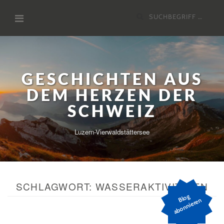
Zum
Suchen
Inhalt
nach:
GESCHICHTEN AUS
DEM HERZEN DER
SCHWEIZ
Luzern-Vierwaldstättersee
SCHLAGWORT:
WASSERAKTIVITÄTEN
Bl
o
g
a
b
o
n
ni
er
e
n