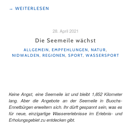
"EIN
→
WEITERLESEN
AKTIVER
SOMMERTAG
IN
28. April 2021
DER
REGION
Die Seemeile wächst
KLEWENALP "
KATEGORIEN
ALLGEMEIN
,
EMPFEHLUNGEN
,
NATUR
,
NIDWALDEN
,
REGIONEN
,
SPORT
,
WASSERSPORT
Keine Angst, eine Seemeile ist und bleibt 1,852 Kilometer
lang. Aber die Angebote an der Seemeile in Buochs-
Ennetbürgen erweitern sich. Ihr dürft gespannt sein, was es
für neue, einzigartige Wassererlebnisse im Erlebnis- und
Erholungsgebiet zu entdecken gibt.