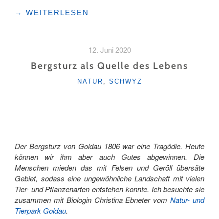
"TIERPARK
→
WEITERLESEN
GOLDAU:
UNTERWEGS
MIT
12. Juni 2020
DER
RANGERIN"
Bergsturz als Quelle des Lebens
KATEGORIEN
NATUR
,
SCHWYZ
Der Bergsturz von Goldau 1806 war eine Tragödie. Heute
können wir ihm aber auch Gutes abgewinnen. Die
Menschen mieden das mit Felsen und Geröll übersäte
Gebiet, sodass eine ungewöhnliche Landschaft mit vielen
Tier- und Pflanzenarten entstehen konnte. Ich besuchte sie
zusammen mit Biologin Christina Ebneter vom
Natur- und
Tierpark Goldau
.