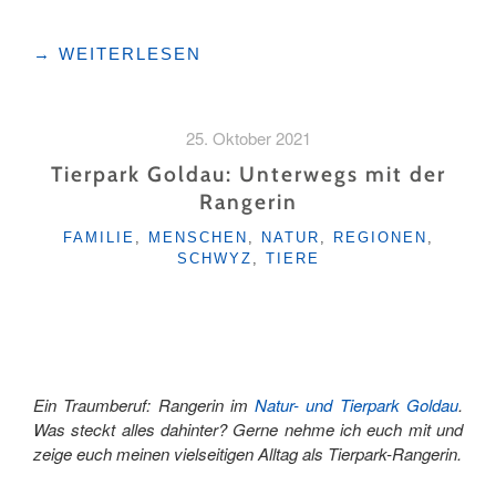
"DER
→
WEITERLESEN
TIERPARK
UND
DER
25. Oktober 2021
GOLDAUER
BERGSTURZ "
Tierpark Goldau: Unterwegs mit der
Rangerin
KATEGORIEN
FAMILIE
,
MENSCHEN
,
NATUR
,
REGIONEN
,
SCHWYZ
,
TIERE
Ein Traumberuf: Rangerin im
Natur- und Tierpark Goldau
.
Was steckt alles dahinter? Gerne nehme ich euch mit und
zeige euch meinen vielseitigen Alltag als Tierpark-Rangerin.