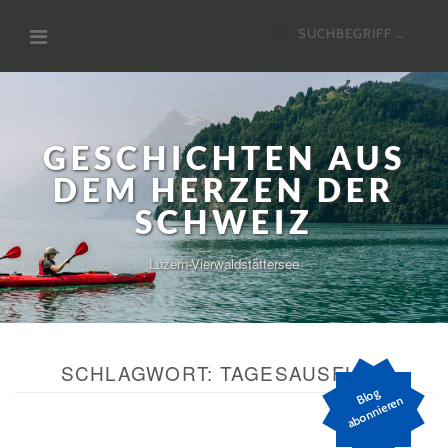
Zum
Suchen
Inhalt
nach:
GESCHICHTEN AUS
DEM HERZEN DER
SCHWEIZ
Luzern-Vierwaldstättersee
SCHLAGWORT:
TAGESAUSFLUG
Bl
o
g
a
b
o
n
ni
er
e
n