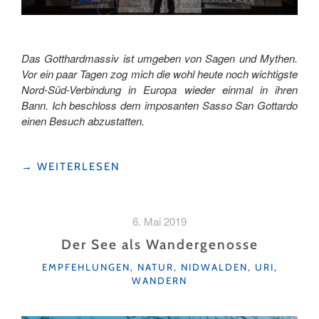
Das Gotthardmassiv ist umgeben von Sagen und Mythen.
Vor ein paar Tagen zog mich die wohl heute noch wichtigste
Nord-Süd-Verbindung in Europa wieder einmal in ihren
Bann. Ich beschloss dem imposanten Sasso San Gottardo
einen Besuch abzustatten.
"ERLEBE
→
WEITERLESEN
DEN
MYTHOS
GOTTHARD"
6. Mai 2019
Der See als Wandergenosse
KATEGORIEN
EMPFEHLUNGEN
,
NATUR
,
NIDWALDEN
,
URI
,
WANDERN