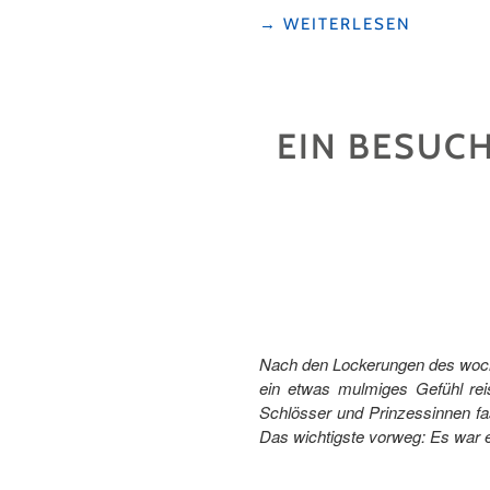
"DIE
→
WEITERLESEN
GRAND
TOUR
OF
SWITZERLAND
EIN BESUC
IM
SEETAL,
TAL
DER
SCHLÖSSER
UND
SEEN"
Nach den Lockerungen des woc
ein etwas mulmiges Gefühl reis
Schlösser und Prinzessinnen fa
Das wichtigste vorweg: Es war e