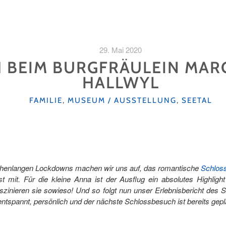
29. Mai 2020
H BEIM BURGFRÄULEIN MA
HALLWYL
KATEGORIEN
FAMILIE
,
MUSEUM / AUSSTELLUNG
,
SEETAL
henlangen Lockdowns machen wir uns auf, das romantische
Schloss
t mit. Für die kleine Anna ist der Ausflug ein absolutes Highlig
szinieren sie sowieso! Und so folgt nun unser Erlebnisbericht des
ntspannt, persönlich und der nächste Schlossbesuch ist bereits gepl