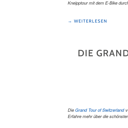
Kneipptour mit dem E-Bike durch
"E-
→
WEITERLESEN
BIKE
&
KNEIPP
IM
DIE GRAND
SEETAL"
Die
Grand Tour of Switzerland
ve
Erfahre mehr über die schönsten