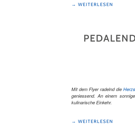
"EIN
→
WEITERLESEN
BESUCH
BEIM
BURGFRÄULEIN
MARGARETHA
PEDALEND
VON
HALLWYL"
Mit dem Flyer radelnd die
Herzs
geniessend. An einem sonnigen
kulinarische Einkehr.
"PEDALEND
→
WEITERLESEN
DIE
SEETALER