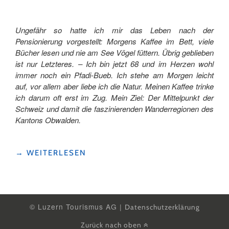
Ungefähr so hatte ich mir das Leben nach der
Pensionierung vorgestellt: Morgens Kaffee im Bett, viele
Bücher lesen und nie am See Vögel füttern. Übrig geblieben
ist nur Letzteres. – Ich bin jetzt 68 und im Herzen wohl
immer noch ein Pfadi-Bueb. Ich stehe am Morgen leicht
auf, vor allem aber liebe ich die Natur. Meinen Kaffee trinke
ich darum oft erst im Zug. Mein Ziel: Der Mittelpunkt der
Schweiz und damit die faszinierenden Wanderregionen des
Kantons Obwalden.
"DER
→
WEITERLESEN
MITTELPUNKT
DER
SCHWEIZ"
© Luzern Tourismus AG |
Datenschutzerklärung
Zurück nach oben