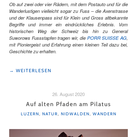
Ob auf zwei oder vier Rädern, mit dem Postauto und für die
Wanderlustigen vielleicht sogar zu Fuss – die Axenstrasse
und der Klausenpass sind für Klein und Gross altbekannte
Begriffe und immer ein eindrückliches Erlebnis. Vom
historischen Weg der Schweiz bis hin zu General
Suworows Fussstapfen tragen wir, die
PORR SUISSE AG
,
mit Pioniergeist und Erfahrung einen kleinen Teil dazu bei,
Geschichte zu erhalten.
"PANORAMABLICK
→
WEITERLESEN
IM
KANTON
URI
26. August 2020
–
UND
Auf alten Pfaden am Pilatus
WAS
KATEGORIEN
LUZERN
,
NATUR
,
NIDWALDEN
,
WANDERN
AUCH
DAHINTERSTECKT"