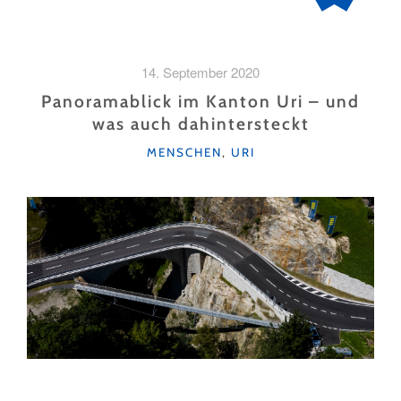
14. September 2020
Panoramablick im Kanton Uri – und
was auch dahintersteckt
KATEGORIEN
MENSCHEN
,
URI