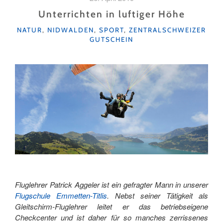
PILATUS"
Unterrichten in luftiger Höhe
KATEGORIEN
NATUR
,
NIDWALDEN
,
SPORT
,
ZENTRALSCHWEIZER
GUTSCHEIN
Fluglehrer Patrick Aggeler ist ein gefragter Mann in unserer
Flugschule Emmetten-Titlis
. Nebst seiner Tätigkeit als
Gleitschirm-Fluglehrer leitet er das betriebseigene
Checkcenter und ist daher für so manches zerrissenes