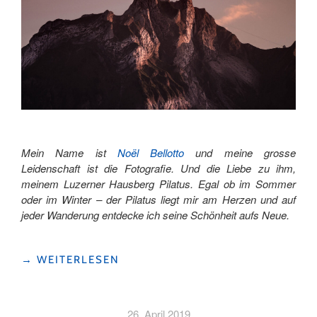
Mein Name ist
Noël Bellotto
und meine grosse
Leidenschaft ist die Fotografie. Und die Liebe zu ihm,
meinem Luzerner Hausberg Pilatus. Egal ob im Sommer
oder im Winter – der Pilatus liegt mir am Herzen und auf
jeder Wanderung entdecke ich seine Schönheit aufs Neue.
"AUF
→
WEITERLESEN
ALTEN
PFADEN
AM
26. April 2019