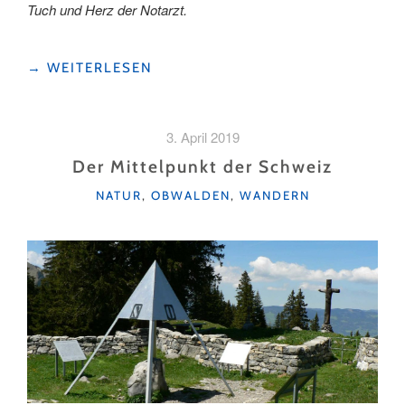
Tuch und Herz der Notarzt.
"UNTERRICHTEN
→
WEITERLESEN
IN
LUFTIGER
HÖHE"
3. April 2019
Der Mittelpunkt der Schweiz
KATEGORIEN
NATUR
,
OBWALDEN
,
WANDERN