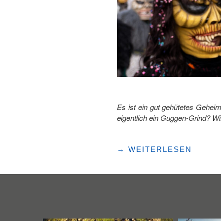
Es ist ein gut gehütetes Gehei
eigentlich ein Guggen-Grind? Wi
"FASNACHT:
→
WEITERLESEN
SO
ENTSTEHT
EIN
GUGGEN-
GRIND"