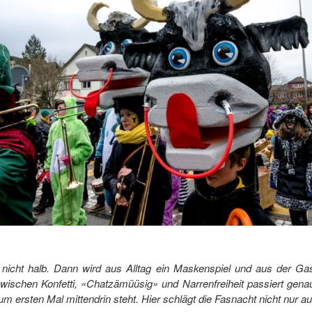
 nicht halb. Dann wird aus Alltag ein Maskenspiel und aus der Ga
zwischen Konfetti, «Chatzämüüsig» und Narrenfreiheit passiert ge
 ersten Mal mittendrin steht. Hier schlägt die Fasnacht nicht nur au