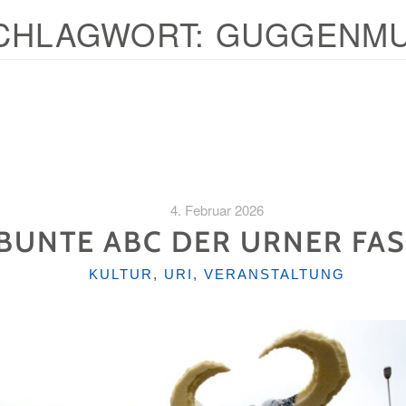
CHLAGWORT:
GUGGENMU
4. Februar 2026
BUNTE ABC DER URNER FA
KATEGORIEN
KULTUR
,
URI
,
VERANSTALTUNG