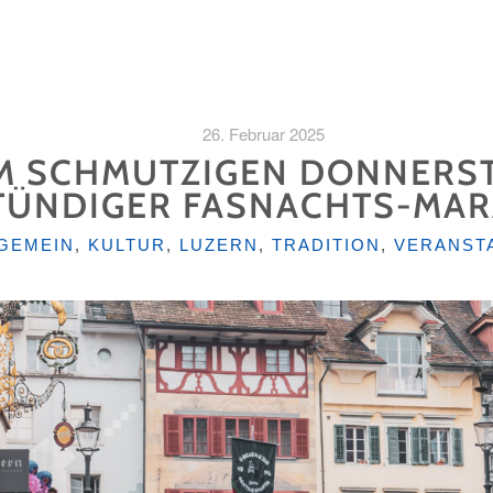
26. Februar 2025
 SCHMUTZIGEN DONNERSTAG
TÜNDIGER FASNACHTS-MA
EGORIEN
GEMEIN
,
KULTUR
,
LUZERN
,
TRADITION
,
VERANST