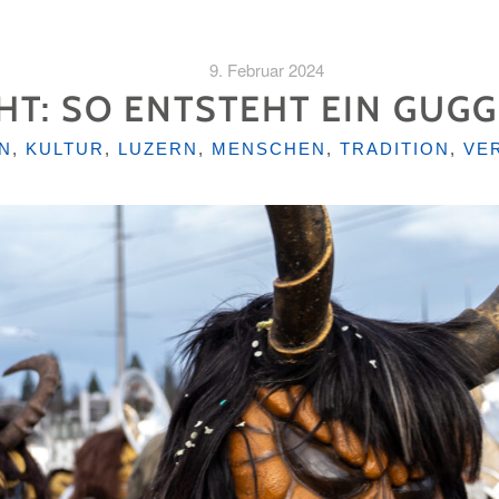
9. Februar 2024
HT: SO ENTSTEHT EIN GUG
EN
N
,
KULTUR
,
LUZERN
,
MENSCHEN
,
TRADITION
,
VE