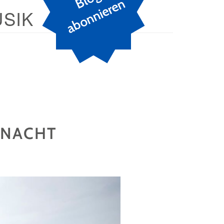
n
SIK
SNACHT