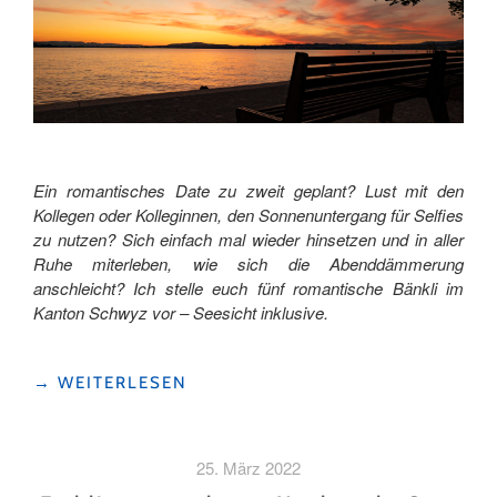
Ein romantisches Date zu zweit geplant? Lust mit den
Kollegen oder Kolleginnen, den Sonnenuntergang für Selfies
zu nutzen? Sich einfach mal wieder hinsetzen und in aller
Ruhe miterleben, wie sich die Abenddämmerung
anschleicht? Ich stelle euch fünf romantische Bänkli im
Kanton Schwyz vor – Seesicht inklusive.
"FÜNF
→
WEITERLESEN
ROMANTISCHE
ORTE
MIT
25. März 2022
SEESICHT"