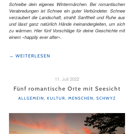
Schreibe dein eigenes Wintermärchen. Bei romantischen
Verabredungen ist Schnee ein guter Verbündeter. Schnee
verzaubert die Landschaft, strahlt Sanftheit und Ruhe aus
und lässt ganz natürlich Hände ineinandergleiten, um sich
zu wärmen. Hier fünf Vorschläge für deine Geschichte mit
einem «happily ever after».
"5
→
WEITERLESEN
SCHWYZER
DATING-
LOCATIONS
11. Juli 2022
IM
WINTER "
Fünf romantische Orte mit Seesicht
KATEGORIEN
ALLGEMEIN
,
KULTUR
,
MENSCHEN
,
SCHWYZ