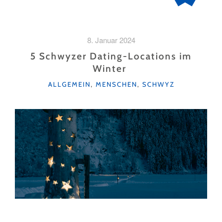
8. Januar 2024
5 Schwyzer Dating-Locations im
Winter
KATEGORIEN
ALLGEMEIN
,
MENSCHEN
,
SCHWYZ