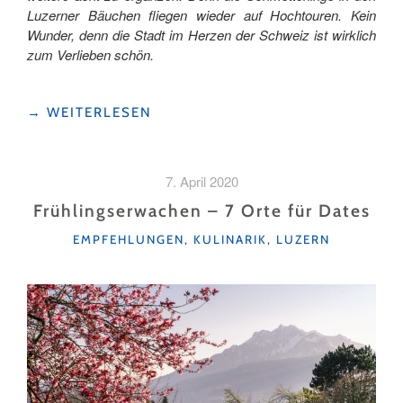
Luzerner Bäuchen fliegen wieder auf Hochtouren. Kein
Wunder, denn die Stadt im Herzen der Schweiz ist wirklich
zum Verlieben schön.
"FRÜHLINGSERWACHEN
→
WEITERLESEN
–
NOCH
MEHR
7. April 2020
ORTE
FÜR
Frühlingserwachen – 7 Orte für Dates
DATES"
KATEGORIEN
EMPFEHLUNGEN
,
KULINARIK
,
LUZERN