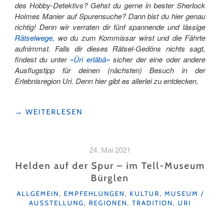
des Hobby-Detektivs? Gehst du gerne in bester Sherlock
Holmes Manier auf Spurensuche? Dann bist du hier genau
richtig! Denn wir verraten dir fünf spannende und lässige
Rätselwege
, wo du zum Kommissar wirst und die Fährte
aufnimmst. Falls dir dieses Rätsel-Gedöns nichts sagt,
findest du unter
«Üri erläbä»
sicher der eine oder andere
Ausflugstipp für deinen (nächsten) Besuch in der
Erlebnisregion Uri. Denn hier gibt es allerlei zu entdecken.
"AUF
→
WEITERLESEN
SPURENSUCHE
IM
URNERLAND "
24. Mai 2021
Helden auf der Spur – im Tell-Museum
Bürglen
KATEGORIEN
ALLGEMEIN
,
EMPFEHLUNGEN
,
KULTUR
,
MUSEUM /
AUSSTELLUNG
,
REGIONEN
,
TRADITION
,
URI