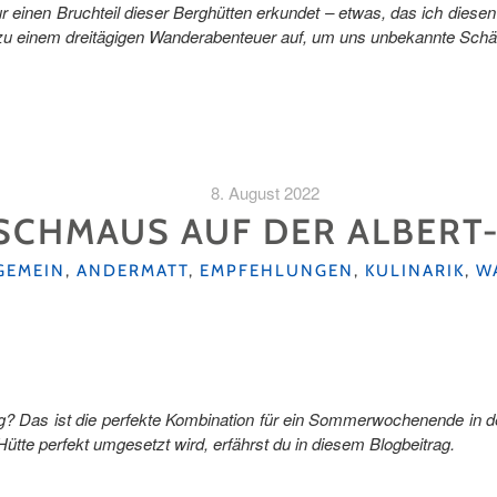
ur einen Bruchteil dieser Berghütten erkundet – etwas, das ich dies
 zu einem dreitägigen Wanderabenteuer auf, um uns unbekannte Schä
8. August 2022
-SCHMAUS AUF DER ALBERT
EGORIEN
GEMEIN
,
ANDERMATT
,
EMPFEHLUNGEN
,
KULINARIK
,
W
? Das ist die perfekte Kombination für ein Sommerwochenende in de
ütte perfekt umgesetzt wird, erfährst du in diesem Blogbeitrag.