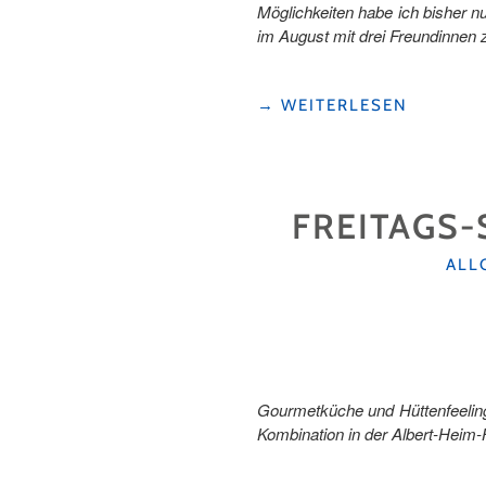
Möglichkeiten habe ich bisher n
im August mit drei Freundinnen
"WANDERLUST
→
WEITERLESEN
UND
HÜTTENFLAIR:
DREI
TAGE,
FREITAGS
ZWEI
HÜTTEN
UND
KAT
ALL
UNVERGESSLICHE
ERLEBNISSE "
Gourmetküche und Hüttenfeeling
Kombination in der Albert-Heim-H