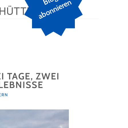
n
-HÜTTE
 TAGE, ZWEI
LEBNISSE
ERN