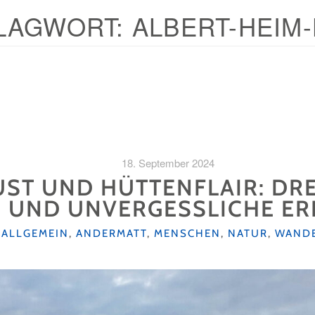
LAGWORT:
ALBERT-HEIM
18. September 2024
T UND HÜTTENFLAIR: DREI
 UND UNVERGESSLICHE ER
KATEGORIEN
ALLGEMEIN
,
ANDERMATT
,
MENSCHEN
,
NATUR
,
WAND