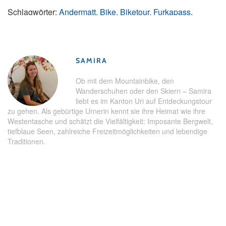
Schlagwörter:
Andermatt
,
Bike
,
Biketour
,
Furkapass
,
Glacier Bike Tour
,
Glacier Express
,
Gravel
,
Graveltour
,
Oberalppass
,
Rennrad
,
Rheinschlucht
,
Tour
SAMIRA
Ob mit dem Mountainbike, den
Wanderschuhen oder den Skiern – Samira
liebt es im Kanton Uri auf Entdeckungstour
zu gehen. Als gebürtige Urnerin kennt sie ihre Heimat wie ihre
Westentasche und schätzt die Vielfältigkeit: Imposante Bergwelt,
tiefblaue Seen, zahlreiche Freizeitmöglichkeiten und lebendige
Traditionen.