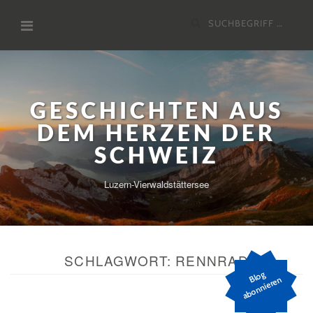
Zum
Suchen
Inhalt
nach:
GESCHICHTEN AUS
DEM HERZEN DER
SCHWEIZ
Luzern-Vierwaldstättersee
SCHLAGWORT:
RENNRAD
Bl
o
g
a
b
o
n
ni
er
e
n