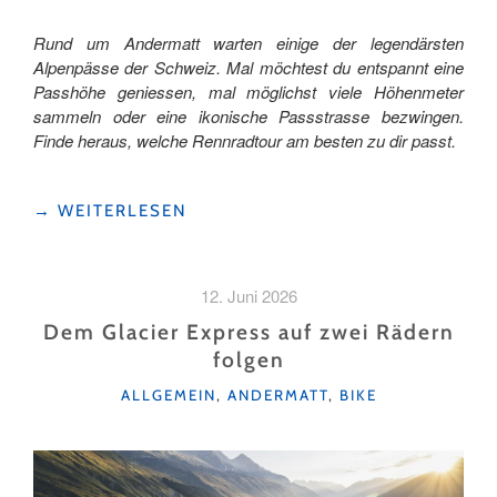
Rund um Andermatt warten einige der legendärsten
Alpenpässe der Schweiz. Mal möchtest du entspannt eine
Passhöhe geniessen, mal möglichst viele Höhenmeter
sammeln oder eine ikonische Passstrasse bezwingen.
Finde heraus, welche Rennradtour am besten zu dir passt.
"VON
→
WEITERLESEN
DER
ERSTEN
PASSFAHRT
12. Juni 2026
BIS
ZUR
Dem Glacier Express auf zwei Rädern
GROSSEN
folgen
ALPENRUNDE
KATEGORIEN
–
ALLGEMEIN
,
ANDERMATT
,
BIKE
WELCHE
TOUR
PASST
ZU