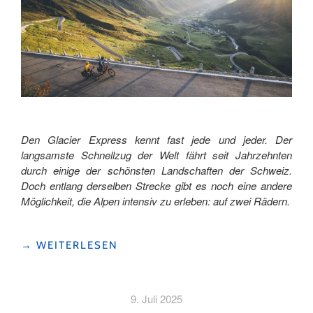
DIR?"
Den Glacier Express kennt fast jede und jeder. Der
langsamste Schnellzug der Welt fährt seit Jahrzehnten
durch einige der schönsten Landschaften der Schweiz.
Doch entlang derselben Strecke gibt es noch eine andere
Möglichkeit, die Alpen intensiv zu erleben: auf zwei Rädern.
"DEM
→
WEITERLESEN
GLACIER
EXPRESS
AUF
9. Juli 2025
ZWEI