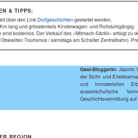
N & TIPPS:
eit über den Link
Dorfgeschichten
gestartet werden.
 Km lang und grösstenteils Kinderwagen- und Rollstuhlgängig.
n sind kostenlos. Der Verkauf des «Mitmach-Säckli» erfolgt zu 
Obwalden Tourismus / samstags am Schalter Zentralbahn). Prei
Gast-Bloggerin:
Jasmin G
der Sicht- und Erlebbarm
und immateriellen Er
ausserschulische Verm
Geschichtsvermittlung auf 
DER REGION