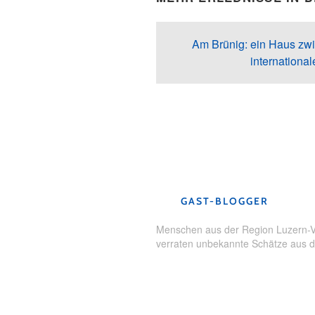
Am Brünig: ein Haus zwi
internationa
Schlagwörter:
Audioguide
,
digi
GAST-BLOGGER
Menschen aus der Region Luzern-Vi
verraten unbekannte Schätze aus der