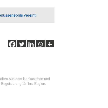
usserlebnis vereint!
sse
,
Obwalden
,
Sarnen
plaudern aus dem Nähkästchen und
 Begeisterung für ihre Region.