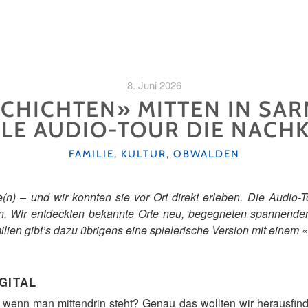
8. Juni 2026
HICHTEN» MITTEN IN SAR
ALE AUDIO-TOUR DIE NACH
KATEGORIEN
FAMILIE
,
KULTUR
,
OBWALDEN
e(n) – und wir konnten sie vor Ort direkt erleben. Die Audio-T
. Wir entdeckten bekannte Orte neu, begegneten spannenden
lien gibt’s dazu übrigens eine spielerische Version mit einem 
GITAL
 wenn man mittendrin steht? Genau das wollten wir herausfind