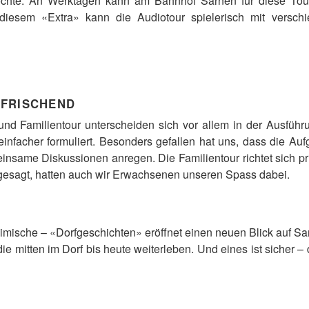
öchte. An Werktagen kann am Bahnhof Sarnen für diese Tour 
diesem «Extra» kann die Audiotour spielerisch mit versc
RFRISCHEND
nd Familientour unterscheiden sich vor allem in der Ausführ
einfacher formuliert. Besonders gefallen hat uns, dass die A
nsame Diskussionen anregen. Die Familientour richtet sich pr
h gesagt, hatten auch wir Erwachsenen unseren Spass dabei.
imische – «Dorfgeschichten» eröffnet einen neuen Blick auf Sa
die mitten im Dorf bis heute weiterleben. Und eines ist sicher