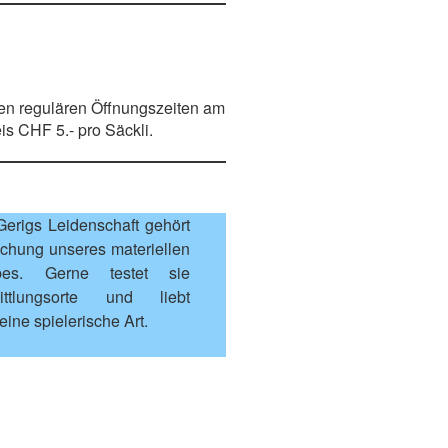
den regulären Öffnungszeiten am
s CHF 5.- pro Säckli.
erigs Leidenschaft gehört
achung unseres materiellen
bes. Gerne testet sie
ittlungsorte und liebt
eine spielerische Art.