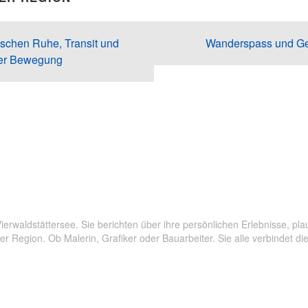
schen Ruhe, Transit und
Wanderspass und Gen
ler Bewegung
taler Rundgang
,
Dorfführung
,
Familienausflüge
,
Familienerlebni
erwaldstättersee. Sie berichten über ihre persönlichen Erlebnisse, 
 Region. Ob Malerin, Grafiker oder Bauarbeiter. Sie alle verbindet die