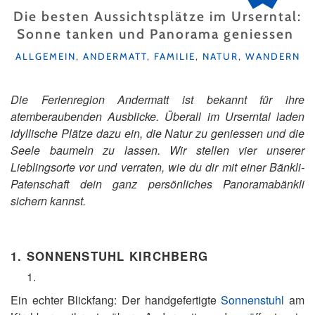
Die besten Aussichtsplätze im Urserntal:
Sonne tanken und Panorama geniessen
KATEGORIEN
ALLGEMEIN
,
ANDERMATT
,
FAMILIE
,
NATUR
,
WANDERN
Die Ferienregion Andermatt ist bekannt für ihre
atemberaubenden Ausblicke. Überall im Urserntal laden
idyllische Plätze dazu ein, die Natur zu geniessen und die
Seele baumeln zu lassen. Wir stellen vier unserer
Lieblingsorte vor und verraten, wie du dir mit einer Bänkli-
Patenschaft dein ganz persönliches Panoramabänkli
sichern kannst.
1.
SONNENSTUHL KIRCHBERG
Ein echter Blickfang: Der handgefertigte
Sonnenstuhl
am