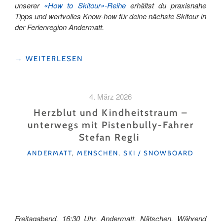
unserer
«How to Skitour»-Reihe
erhältst du praxisnahe
Tipps und wertvolles Know-how für deine nächste Skitour in
der Ferienregion Andermatt.
"HOW
→
WEITERLESEN
TO
SKITOUR:
SICHER
4. März 2026
UNTERWEGS
IM
Herzblut und Kindheitstraum –
ALPINEN
unterwegs mit Pistenbully-Fahrer
GELÄNDE"
Stefan Regli
KATEGORIEN
ANDERMATT
,
MENSCHEN
,
SKI / SNOWBOARD
Freitagabend, 16:30 Uhr, Andermatt, Nätschen. Während