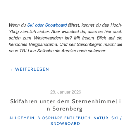
Wenn du
Ski oder Snowboard
fährst, kennst du das Hoch-
Ybrig ziemlich sicher. Aber wusstest du, dass es hier auch
schön zum Winterwandern ist? Mit freiem Blick auf ein
herrliches Bergpanorama. Und seit Saisonbeginn macht die
neue TRI-Line-Seilbahn die Anreise noch einfacher.
"WINTERWANDERN
→
WEITERLESEN
IM
HOCH-
YBRIG
28. Januar 2026
–
OHNE
Skifahren unter dem Sternenhimmel i
SKI
n Sörenberg
ABER
KATEGORIEN
MIT
ALLGEMEIN
,
BIOSPHÄRE ENTLEBUCH
,
NATUR
,
SKI /
SNOWBOARD
VIEL
WOW"