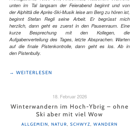
unten im Tal langsam der Feierabend beginnt und von
der Alphittä die Après-Ski-Musik leise am Berg zu hören ist,
beginnt Stefan Regli seine Arbeit. Er begrüsst mich
herzlich, dann geht es zuerst in den Pausenraum. Eine
kurze Besprechung mit den Kollegen, die
Aufgabenverteilung des Tages, letzte Absprachen. Warten
auf die finale Pistenkontrolle, dann geht es los. Ab in
den Pistenbully.
"HERZBLUT
→
WEITERLESEN
UND
KINDHEITSTRAUM
–
18. Februar 2026
UNTERWEGS
MIT PISTENBULLY-
Winterwandern im Hoch-Ybrig – ohne
FAHRER
Ski aber mit viel Wow
STEFAN
KATEGORIEN
REGLI "
ALLGEMEIN
,
NATUR
,
SCHWYZ
,
WANDERN