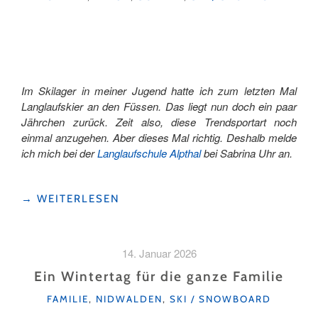
Im Skilager in meiner Jugend hatte ich zum letzten Mal
Langlaufskier an den Füssen. Das liegt nun doch ein paar
Jährchen zurück. Zeit also, diese Trendsportart noch
einmal anzugehen. Aber dieses Mal richtig. Deshalb melde
ich mich bei der
Langlaufschule Alpthal
bei Sabrina Uhr an.
"ALS
→
WEITERLESEN
ANFÄNGER
IN
DER
14. Januar 2026
LANGLAUFSCHULE"
Ein Wintertag für die ganze Familie
KATEGORIEN
FAMILIE
,
NIDWALDEN
,
SKI / SNOWBOARD