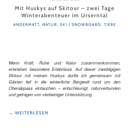
GANZE
FAMILIE"
Mit Huskys auf Skitour – zwei Tage
Winterabenteuer im Urserntal
KATEGORIEN
ANDERMATT
,
NATUR
,
SKI / SNOWBOARD
,
TIERE
Wenn Kraft, Ruhe und Natur zusammenkommen,
entstehen besondere Erlebnisse. Auf dieser zweitägigen
Skitour mit meinen Huskys durfte ich gemeinsam mit
Gästen tief in die winterliche Bergwelt rund um den
Oberalppass eintauchen – entschleunigt, naturverbunden
und getragen von vierbeiniger Unterstützung.
"MIT
→
WEITERLESEN
HUSKYS
AUF