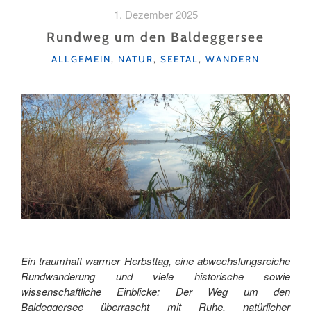
SKITOUR
1. Dezember 2025
–
ZWEI
Rundweg um den Baldeggersee
TAGE
KATEGORIEN
ALLGEMEIN
,
NATUR
,
SEETAL
,
WANDERN
WINTERABENTEUER
IM
URSERNTAL"
Ein traumhaft warmer Herbsttag, eine abwechslungsreiche
Rundwanderung und viele historische sowie
wissenschaftliche Einblicke: Der Weg um den
Baldeggersee überrascht mit Ruhe, natürlicher