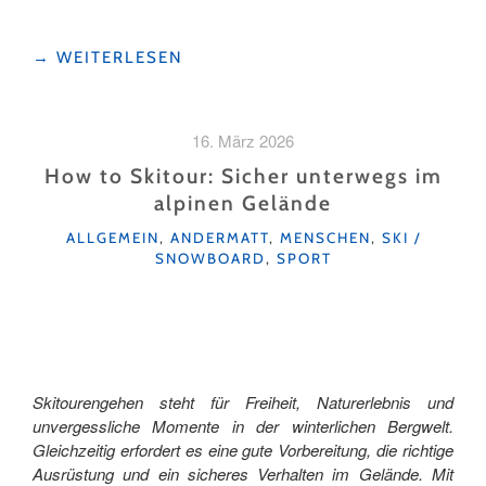
"URBAN
→
WEITERLESEN
GOLF
IN
NIDWALDEN
16. März 2026
–
GOLF
How to Skitour: Sicher unterwegs im
OHNE
alpinen Gelände
GOLFPLATZ"
KATEGORIEN
ALLGEMEIN
,
ANDERMATT
,
MENSCHEN
,
SKI /
SNOWBOARD
,
SPORT
Skitourengehen steht für Freiheit, Naturerlebnis und
unvergessliche Momente in der winterlichen Bergwelt.
Gleichzeitig erfordert es eine gute Vorbereitung, die richtige
Ausrüstung und ein sicheres Verhalten im Gelände. Mit