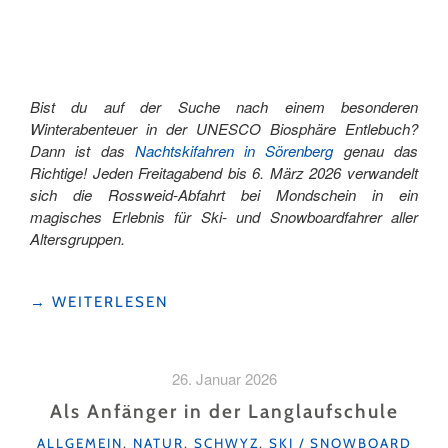
Bist du auf der Suche nach einem besonderen
Winterabenteuer in der UNESCO Biosphäre Entlebuch?
Dann ist das
Nachtskifahren in Sörenberg
genau das
Richtige! Jeden Freitagabend bis 6. März 2026 verwandelt
sich die Rossweid-Abfahrt bei Mondschein in ein
magisches Erlebnis für Ski- und Snowboardfahrer aller
Altersgruppen.
"SKIFAHREN UNTER DEM STERNENHIMMEL IN
→
WEITERLESEN
SÖRENBERG "
26. Januar 2026
Als Anfänger in der Langlaufschule
KATEGORIEN
ALLGEMEIN
,
NATUR
,
SCHWYZ
,
SKI / SNOWBOARD