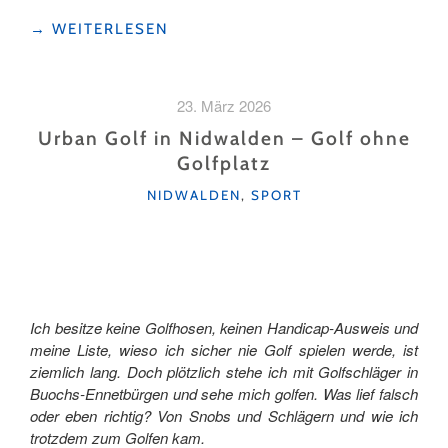
"AUF
→
WEITERLESEN
AUSSICHTSREICHEN
WEGEN
ZUR
23. März 2026
GESCHICHTE"
Urban Golf in Nidwalden – Golf ohne
Golfplatz
KATEGORIEN
NIDWALDEN
,
SPORT
Ich besitze keine Golfhosen, keinen Handicap-Ausweis und
meine Liste, wieso ich sicher nie Golf spielen werde, ist
ziemlich lang. Doch plötzlich stehe ich mit Golfschläger in
Buochs-Ennetbürgen und sehe mich golfen. Was lief falsch
oder eben richtig? Von Snobs und Schlägern und wie ich
trotzdem zum Golfen kam.