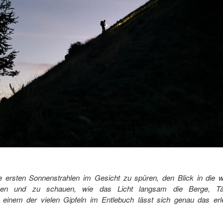
e ersten Sonnenstrahlen im Gesicht zu spüren, den Blick in die 
n und zu schauen, wie das Licht langsam die Berge, Täle
einem der vielen Gipfeln im Entlebuch lässt sich genau das erl