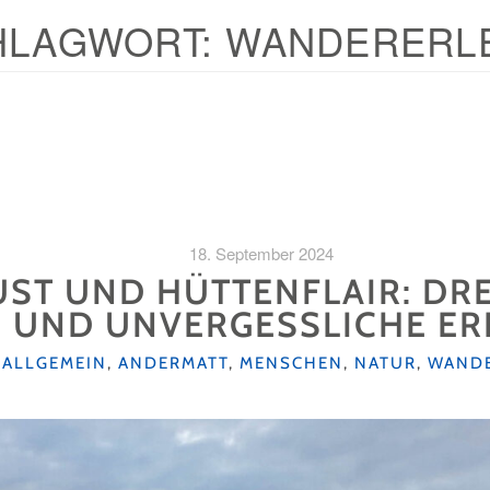
HLAGWORT:
WANDERERL
18. September 2024
T UND HÜTTENFLAIR: DREI
 UND UNVERGESSLICHE ER
KATEGORIEN
ALLGEMEIN
,
ANDERMATT
,
MENSCHEN
,
NATUR
,
WAND