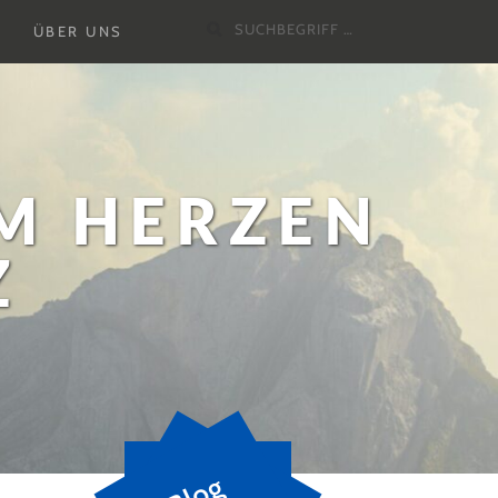
Suchen
Untermenu
ÜBER UNS
nach:
ausklappen
M HERZEN
Z
B
l
o
g
a
b
o
n
n
i
e
r
e