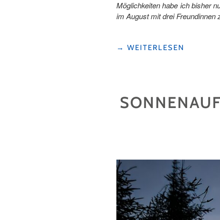
Möglichkeiten habe ich bisher n
im August mit drei Freundinnen
"WANDERLUST
→
WEITERLESEN
UND
HÜTTENFLAIR:
DREI
TAGE,
SONNENAUF
ZWEI
HÜTTEN
UND
UNVERGESSLICHE
ERLEBNISSE "