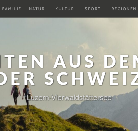
Untermenu
Untermenu
Untermenu
FAMILIE
NATUR
KULTUR
SPORT
REGIONEN
ausklappen
ausklappen
ausklappen
HTEN AUS DE
DER SCHWEI
Luzern-Vierwaldstättersee