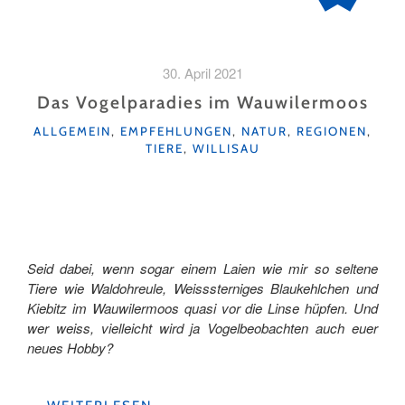
30. April 2021
Das Vogelparadies im Wauwilermoos
KATEGORIEN
ALLGEMEIN
,
EMPFEHLUNGEN
,
NATUR
,
REGIONEN
,
TIERE
,
WILLISAU
Seid dabei, wenn sogar einem Laien wie mir so seltene
Tiere wie Waldohreule, Weisssterniges Blaukehlchen und
Kiebitz im Wauwilermoos quasi vor die Linse hüpfen. Und
wer weiss, vielleicht wird ja Vogelbeobachten auch euer
neues Hobby?
"DAS