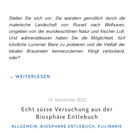
Stellen Sie sich vor: Sie wandern gemütlich durch die
malerische Landschaft von Ruswil nach Wolhusen,
umgeben von der wunderschönen Natur und frischer Luft.
Und währenddessen haben Sie die Möglichkeit, fünf
köstliche Luzerner Biere zu probieren und die Vielfalt der
lokalen Brauereien kennenzulernen. Klingt verlockend,
oder?
"BIER
→
WEITERLESEN
UND
NATUR
AUF
14. November 2022
DEM
LUZERNER
Echt süsse Versuchung aus der
BIERPFAD"
Biosphäre Entlebuch
KATEGORIEN
ALLGEMEIN
,
BIOSPHÄRE ENTLEBUCH
,
KULINARIK