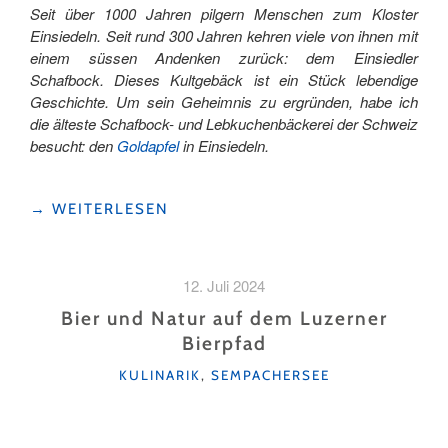
Seit über 1000 Jahren pilgern Menschen zum Kloster
Einsiedeln. Seit rund 300 Jahren kehren viele von ihnen mit
einem süssen Andenken zurück: dem Einsiedler
Schafbock. Dieses Kultgebäck ist ein Stück lebendige
Geschichte. Um sein Geheimnis zu ergründen, habe ich
die älteste Schafbock- und Lebkuchenbäckerei der Schweiz
besucht: den
Goldapfel
in Einsiedeln.
"ZU
→
WEITERLESEN
BESUCH
IN
DER
12. Juli 2024
EINSIEDLER
SPEZIALITÄTEN-
Bier und Natur auf dem Luzerner
BÄCKEREI
Bierpfad
GOLDAPFEL "
KATEGORIEN
KULINARIK
,
SEMPACHERSEE