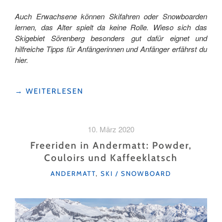
Auch Erwachsene können Skifahren oder Snowboarden
lernen, das Alter spielt da keine Rolle. Wieso sich das
Skigebiet Sörenberg besonders gut dafür eignet und
hilfreiche Tipps für Anfängerinnen und Anfänger erfährst du
hier.
"TIPPS
→
WEITERLESEN
FÜR
EINEN
TAG
10. März 2020
ALS
SKIANFÄNGER
Freeriden in Andermatt: Powder,
IN
Couloirs und Kaffeeklatsch
SÖRENBERG"
KATEGORIEN
ANDERMATT
,
SKI / SNOWBOARD