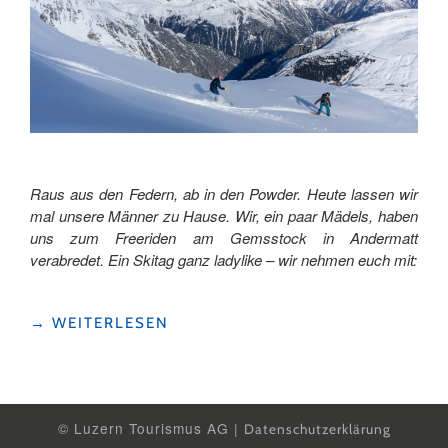
Raus aus den Federn, ab in den Powder. Heute lassen wir
mal unsere Männer zu Hause. Wir, ein paar Mädels, haben
uns zum Freeriden am Gemsstock in Andermatt
verabredet. Ein Skitag ganz ladylike – wir nehmen euch mit:
"FREERIDEN
→
WEITERLESEN
IN
ANDERMATT:
POWDER,
COULOIRS
UND
© Luzern Tourismus AG |
Datenschutzerklärung