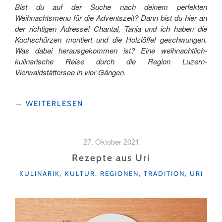
Bist du auf der Suche nach deinem perfekten
Weihnachtsmenu für die Adventszeit? Dann bist du hier an
der richtigen Adresse! Chantal, Tanja und ich haben die
Kochschürzen montiert und die Holzlöffel geschwungen.
Was dabei herausgekommen ist? Eine weihnachtlich-
kulinarische Reise durch die Region Luzern-
Vierwaldstättersee in vier Gängen.
"EIN
→
WEITERLESEN
WEIHNACHTSMENÜ
AUS
DER
27. Oktober 2021
REGION
LUZERN-
Rezepte aus Uri
VIERWALDSTÄTTERSEE"
KATEGORIEN
KULINARIK
,
KULTUR
,
REGIONEN
,
TRADITION
,
URI