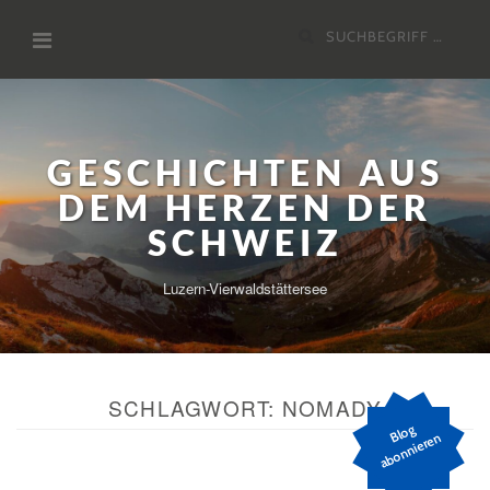
Zum
Suchen
Inhalt
nach:
GESCHICHTEN AUS
DEM HERZEN DER
SCHWEIZ
Luzern-Vierwaldstättersee
SCHLAGWORT:
NOMADY
Bl
o
g
a
b
o
n
ni
er
e
n