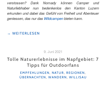
verstossen? Dank Nomady können Camper und
Naturliebhaber nun bedenkenlos den Kanton Luzern
erkunden und dabei das Gefühl von Freiheit und Abenteuer
geniessen, das nur das
Wildcampen
bieten kann.
"LEGAL
→
WEITERLESEN
WILD
CAMPEN
IM
9. Juni 2021
KANTON
LUZERN
Tolle Naturerlebnisse im Napfgebiet: 7
–
Tipps für Outdoorfans
NOMADY
KATEGORIEN
MACHTS
EMPFEHLUNGEN
,
NATUR
,
REGIONEN
,
ÜBERNACHTEN
,
WANDERN
,
WILLISAU
MÖGLICH"