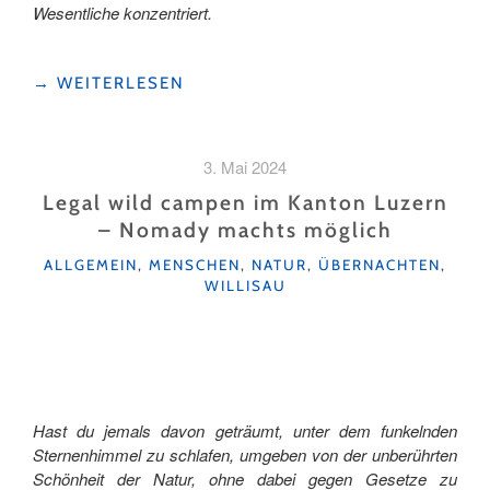
Wesentliche konzentriert.
"NOMADY-
→
WEITERLESEN
CAMPING
ERLEBEN:
UNSER
3. Mai 2024
WOCHENENDE
IN
Legal wild campen im Kanton Luzern
DER
– Nomady machts möglich
UNESCO
KATEGORIEN
BIOSPHÄRE
ALLGEMEIN
,
MENSCHEN
,
NATUR
,
ÜBERNACHTEN
,
WILLISAU
ENTLEBUCH"
Hast du jemals davon geträumt, unter dem funkelnden
Sternenhimmel zu schlafen, umgeben von der unberührten
Schönheit der Natur, ohne dabei gegen Gesetze zu