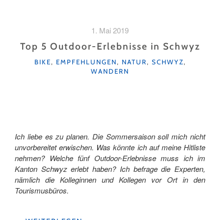
AUF
DER
PIRSCH
1. Mai 2019
MIT
DEM
Top 5 Outdoor-Erlebnisse in Schwyz
WILDHÜTER"
KATEGORIEN
BIKE
,
EMPFEHLUNGEN
,
NATUR
,
SCHWYZ
,
WANDERN
Ich liebe es zu planen. Die Sommersaison soll mich nicht
unvorbereitet erwischen. Was könnte ich auf meine Hitliste
nehmen? Welche fünf Outdoor-Erlebnisse muss ich im
Kanton Schwyz erlebt haben? Ich befrage die Experten,
nämlich die Kolleginnen und Kollegen vor Ort in den
Tourismusbüros.