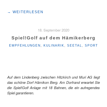
"BLINDE
→
WEITERLESEN
KUH
BEIM
INDOOR-
18. September 2020
MINIGOLF"
Spiel!Golf auf dem Hämikerberg
KATEGORIEN
EMPFEHLUNGEN
,
KULINARIK
,
SEETAL
,
SPORT
Auf dem Lindenberg zwischen Hitzkirch und Muri AG liegt
das schöne Dorf Hämikon Berg. Am Dorfrand erwartet Sie
die Spiel!Golf Anlage mit 18 Bahnen, die ein aufregendes
Spiel garantieren.