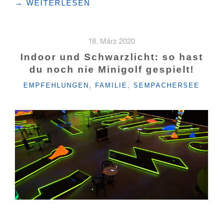
"SPIEL!GOLF
→
WEITERLESEN
AUF
DEM
HÄMIKERBERG"
18. März 2020
Indoor und Schwarzlicht: so hast
du noch nie Minigolf gespielt!
KATEGORIEN
EMPFEHLUNGEN
,
FAMILIE
,
SEMPACHERSEE