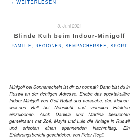
"WIE
→
WEITERLESEN
VIELE
GOLFSCHLÄGE
BRAUCHT
8. Juni 2021
EIN
MENSCH
Blinde Kuh beim Indoor-Minigolf
ZUM
KATEGORIEN
FAMILIE
,
REGIONEN
,
SEMPACHERSEE
,
SPORT
GLÜCK?"
Minigolf bei Sonnenschein ist dir zu normal? Dann bist du in
Ruswil an der richtigen Adresse. Erlebe das spektakuläre
Indoor-Minigolf von Golf-Rottal und versuche, den kleinen,
weissen Ball bei Neonlicht und visuellen Effekten
einzulochen. Auch Daniela und Martina besuchten
gemeinsam mit Zoé, Mayla und Luis die Anlage in Ruswil
und erlebten einen spannenden Nachmittag. Ein
Erfahrungsbericht geschrieben von Peter Regli.