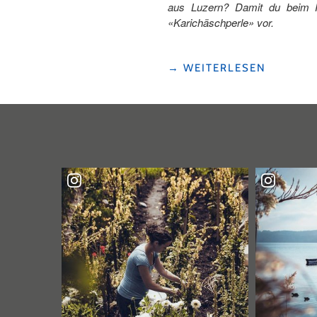
aus Luzern? Damit du beim Fli
«Karichäschperle» vor.
"FLIRTEN
→
WEITERLESEN
AUF
LUZERNERISCH"