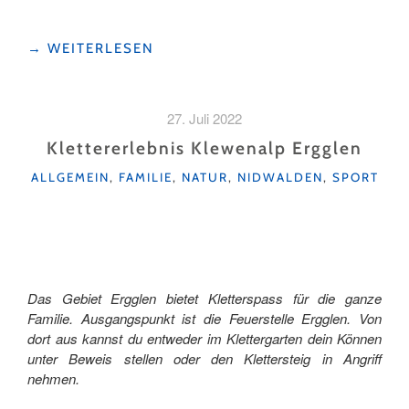
"MEIN
→
WEITERLESEN
ERSTES
MAL
AM
27. Juli 2022
GRAUSTOCK
KLETTERSTEIG,
Klettererlebnis Klewenalp Ergglen
DAS
KATEGORIEN
ALLGEMEIN
,
FAMILIE
,
NATUR
,
NIDWALDEN
,
SPORT
VERGESSE
ICH
NIE. "
Das Gebiet Ergglen bietet Kletterspass für die ganze
Familie. Ausgangspunkt ist die Feuerstelle Ergglen. Von
dort aus kannst du entweder im Klettergarten dein Können
unter Beweis stellen oder den Klettersteig in Angriff
nehmen.