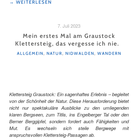
"MEINE
→
WEITERLESEN
KLETTERSTEIG-
BUCKETLIST:
EIN
7. Juli 2023
HAKEN
MEHR
Mein erstes Mal am Graustock
AUF
Klettersteig, das vergesse ich nie.
DER
KATEGORIEN
KLEWENALP"
ALLGEMEIN
,
NATUR
,
NIDWALDEN
,
WANDERN
Klettersteig Graustock: Ein sagenhaftes Erlebnis – begleitet
von der Schönheit der Natur. Diese Herausforderung bietet
nicht nur spektakuläre Ausblicke zu den umliegenden
klaren Bergseen, zum Titlis, ins Engelberger Tal oder den
Berner Berggipfel, sondern fordert auch Fähigkeiten und
Mut. Es wechseln sich steile Bergwege mit
anspruchsvollen Klettersteig-Passagen ab.